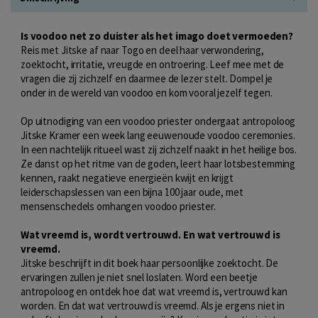
Is voodoo net zo duister als het imago doet vermoeden?
Reis met Jitske af naar Togo en deel haar verwondering,
zoektocht, irritatie, vreugde en ontroering. Leef mee met de
vragen die zij zichzelf en daarmee de lezer stelt. Dompel je
onder in de wereld van voodoo en kom vooral jezelf tegen.
Op uitnodiging van een voodoo priester ondergaat antropoloog
Jitske Kramer een week lang eeuwenoude voodoo ceremonies.
In een nachtelijk ritueel wast zij zichzelf naakt in het heilige bos.
Ze danst op het ritme van de goden, leert haar lotsbestemming
kennen, raakt negatieve energieën kwijt en krijgt
leiderschapslessen van een bijna 100 jaar oude, met
mensenschedels omhangen voodoo priester.
Wat vreemd is, wordt vertrouwd. En wat vertrouwd is
vreemd.
Jitske beschrijft in dit boek haar persoonlijke zoektocht. De
ervaringen zullen je niet snel loslaten. Word een beetje
antropoloog en ontdek hoe dat wat vreemd is, vertrouwd kan
worden. En dat wat vertrouwd is vreemd. Als je ergens niet in