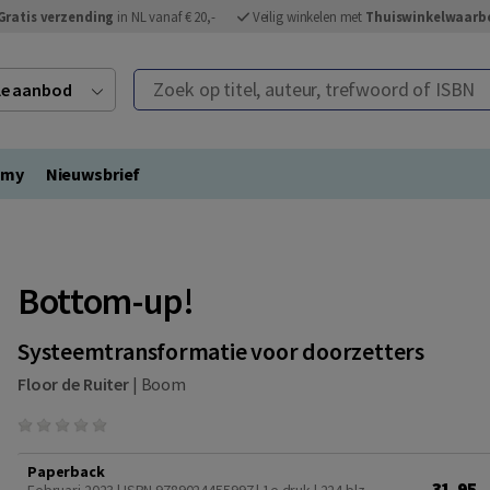
Gratis verzending
in NL vanaf € 20,-
Veilig winkelen met
Thuiswinkelwaarb
Zoek op titel, auteur, trefwoord of ISBN
ele aanbod
emy
Nieuwsbrief
Bottom-up!
Systeemtransformatie voor doorzetters
Floor de Ruiter
|
Boom
Paperback
31,95