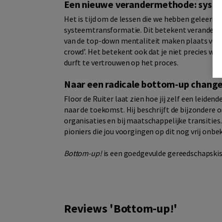
Een nieuwe verandermethode: syst
Het is tijd om de lessen die we hebben geleerd
systeemtransformatie. Dit betekent veranderen z
van de top-down mentaliteit maken plaats voor 
crowd’. Het betekent ook dat je niet precies wee
durft te vertrouwen op het proces.
Naar een radicale bottom-up chang
Floor de Ruiter laat zien hoe jij zelf een leiden
naar de toekomst. Hij beschrijft de bijzondere
organisaties en bij maatschappelijke transities
pioniers die jou voorgingen op dit nog vrij onbe
Bottom-up!
is een goedgevulde gereedschapskist
Reviews 'Bottom-up!'