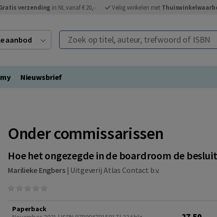
Gratis verzending
in NL vanaf € 20,-
Veilig winkelen met
Thuiswinkelwaarb
Zoek op titel, auteur, trefwoord of ISBN
ele aanbod
emy
Nieuwsbrief
Onder commissarissen
Hoe het ongezegde in de boardroom de beslui
Marilieke Engbers
|
Uitgeverij Atlas Contact b.v.
Paperback
27,50