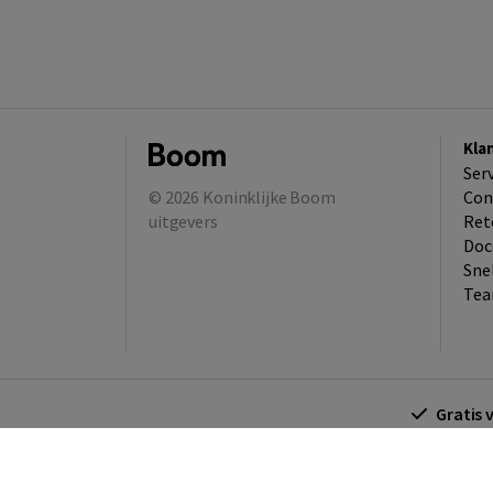
Kla
Ser
© 2026
Koninklijke Boom
Con
uitgevers
Ret
Doc
Sne
Tea
Gratis 