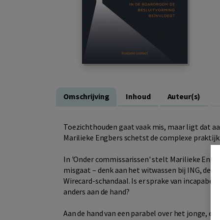
Omschrijving
Inhoud
Auteur(s)
Toezichthouden gaat vaak mis, maar ligt dat aa
Marilieke Engbers schetst de complexe praktijk 
In 'Onder commissarissen' stelt Marilieke Eng
misgaat – denk aan het witwassen bij ING, de de
Wirecard-schandaal. Is er sprake van incapabele
anders aan de hand?
Aan de hand van een parabel over het jonge, en