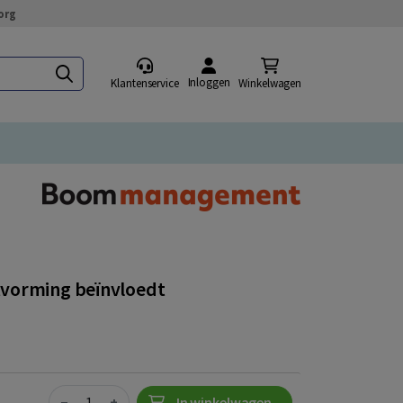
org
Inloggen
Klantenservice
Winkelwagen
tvorming beïnvloedt
Quantity
−
+
In winkelwagen