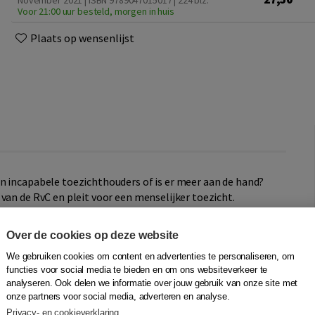
November 2021 | ISBN 9789047015017
| 224 blz.
Voor 21:00 uur besteld, morgen in huis
Plaats op wensenlijst
n incapabele toezichthouders of is er meer aan de hand?
van de RvC en pleit voor een menselijker toezicht.
bers de vraag waarom toezichthouden zo opvallend vaak
Over de cookies op deze website
bacles bij Vestia en DSB, de teloorgang van Enron en het
We gebruiken cookies om content en advertenties te personaliseren, om
 of zelfs onbetrouwbare commissarissen, of is er iets
functies voor social media te bieden en om ons websiteverkeer te
analyseren. Ook delen we informatie over jouw gebruik van onze site met
onze partners voor social media, adverteren en analyse.
thousiaste RvC-lid Thomas laat Engbers zien waar het
Privacy- en cookieverklaring