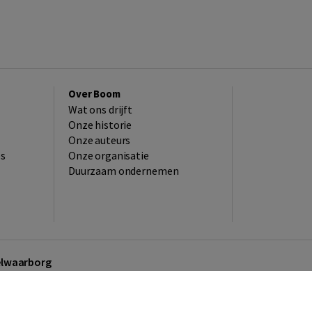
Over Boom
Wat ons drijft
Onze historie
Onze auteurs
es
Onze organisatie
Duurzaam ondernemen
kelwaarborg