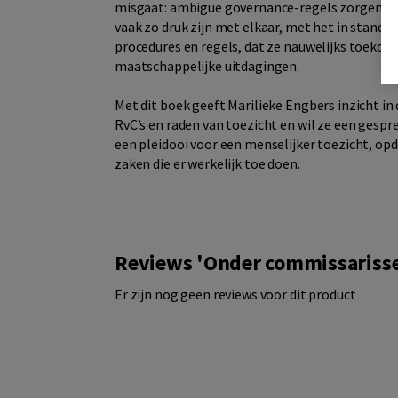
misgaat: ambigue governance-regels zorgen er
vaak zo druk zijn met elkaar, met het in stand 
procedures en regels, dat ze nauwelijks toekome
maatschappelijke uitdagingen.
Met dit boek geeft Marilieke Engbers inzicht i
RvC’s en raden van toezicht en wil ze een gesp
een pleidooi voor een menselijker toezicht, op
zaken die er werkelijk toe doen.
Reviews 'Onder commissariss
Er zijn nog geen reviews voor dit product