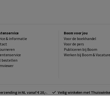
ntenservice
Boom voor jou
vice & informatie
Voor de boekhandel
tact
Voor de pers
ourneren
Publiceren bij Boom
entenservice
Werken bij Boom & Vacatur
l bestellen
mviewer
verzending in NL vanaf € 20,-.
Veilig winkelen met Thuiswin