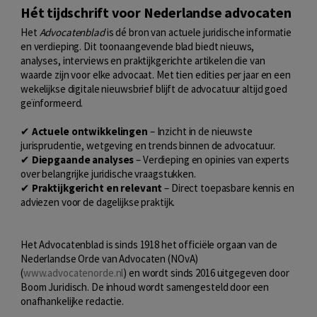
Hét tijdschrift voor Nederlandse advocaten
Het
Advocatenblad
is dé bron van actuele juridische informatie
en verdieping. Dit toonaangevende blad biedt nieuws,
analyses, interviews en praktijkgerichte artikelen die van
waarde zijn voor elke advocaat. Met tien edities per jaar en een
wekelijkse digitale nieuwsbrief blijft de advocatuur altijd goed
geïnformeerd.
✔
Actuele ontwikkelingen
– Inzicht in de nieuwste
jurisprudentie, wetgeving en trends binnen de advocatuur.
✔
Diepgaande analyses
– Verdieping en opinies van experts
over belangrijke juridische vraagstukken.
✔
Praktijkgericht en relevant
– Direct toepasbare kennis en
adviezen voor de dagelijkse praktijk.
Het Advocatenblad is sinds 1918 het officiële orgaan van de
Nederlandse Orde van Advocaten (NOvA)
(
www.advocatenorde.nl
) en wordt sinds 2016 uitgegeven door
Boom Juridisch. De inhoud wordt samengesteld door een
onafhankelijke redactie.