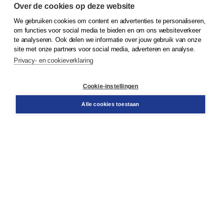
Over de cookies op deze website
We gebruiken cookies om content en advertenties te personaliseren,
© 2026
Koninklijke Boom uitgevers
om functies voor social media te bieden en om ons websiteverkeer
te analyseren. Ook delen we informatie over jouw gebruik van onze
Klantenservice
site met onze partners voor social media, adverteren en analyse.
Service & informatie
Privacy- en cookieverklaring
Contact
Retourneren
Docentenservice
Cookie-instellingen
Snel bestellen
Teamviewer
Alle cookies toestaan
Boom voor jou
Voor de boekhandel
Voor de pers
Publiceren bij Boom
Werken bij Boom & Vacatures
Over Boom
Wat ons drijft
Onze historie
Onze auteurs