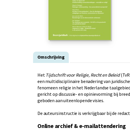
Omschrijving
Het
Tijdschrift voor Religie, Recht en Beleid
(TvRR
een multidisciplinaire benadering van juridisc
fenomeen religie in het Nederlandse taalgebied.
gericht op discussie- en opinievorming bij bre
geboden aan uiteenlopende visies.
De auteursinstructie is verkrijgbaar bij de redac
Online archief & e-mailattendering