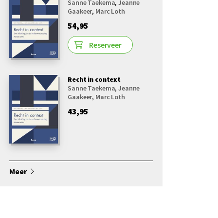
Sanne Taekema
,
Jeanne
Gaakeer
,
Marc Loth
54,95
Reserveer
Recht in context
Sanne Taekema
,
Jeanne
Gaakeer
,
Marc Loth
43,95
Meer