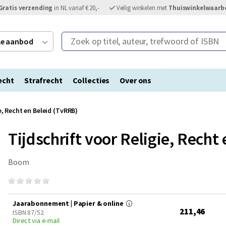
Gratis verzending
in NL vanaf € 20,-
Veilig winkelen met
Thuiswinkelwaarb
Zoek op titel, auteur, trefwoord of ISBN
ele aanbod
echt
Strafrecht
Collecties
Over ons
e, Recht en Beleid (TvRRB)
Tijdschrift voor Religie, Recht
Boom
Jaarabonnement | Papier & online
211,46
ISBN 87/52
Direct via e-mail