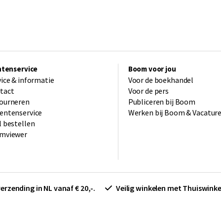
ntenservice
Boom voor jou
vice & informatie
Voor de boekhandel
tact
Voor de pers
ourneren
Publiceren bij Boom
entenservice
Werken bij Boom & Vacatur
l bestellen
mviewer
verzending in NL vanaf € 20,-.
Veilig winkelen met Thuiswin