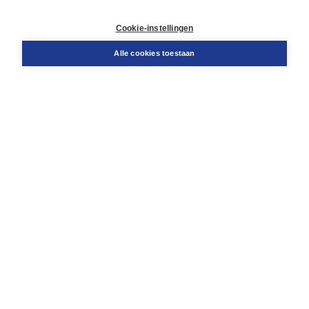
Retourneren
Docentenservice
Cookie-instellingen
Snel bestellen
Teamviewer
Alle cookies toestaan
Boom voor jou
Voor de boekhandel
Voor de pers
Publiceren bij Boom
Werken bij Boom & Vacatures
Over Boom
Wat ons drijft
Onze historie
Onze auteurs
Onze organisatie
Duurzaam ondernemen
Gratis verzending in NL vanaf € 20,-.
Veilig winkelen met Thuiswinkelwaarborg