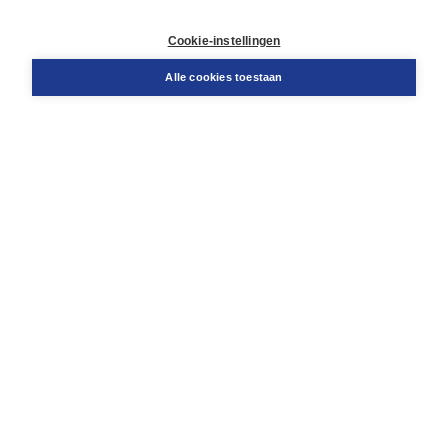
Retourneren
Docentenservice
Cookie-instellingen
Snel bestellen
Teamviewer
Alle cookies toestaan
Boom voor jou
Voor de boekhandel
Voor de pers
Publiceren bij Boom
Werken bij Boom & Vacatures
Over Boom
Wat ons drijft
Onze historie
Onze auteurs
Onze organisatie
Duurzaam ondernemen
Gratis verzending in NL vanaf € 20,-.
Veilig winkelen met Thuiswinkelwaarborg