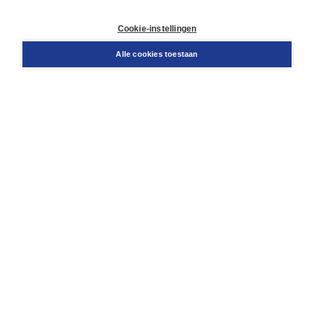
Retourneren
Docentenservice
Cookie-instellingen
Snel bestellen
Teamviewer
Alle cookies toestaan
Boom voor jou
Voor de boekhandel
Voor de pers
Publiceren bij Boom
Werken bij Boom & Vacatures
Over Boom
Wat ons drijft
Onze historie
Onze auteurs
Onze organisatie
Duurzaam ondernemen
Gratis verzending in NL vanaf € 20,-.
Veilig winkelen met Thuiswinkelwaarborg