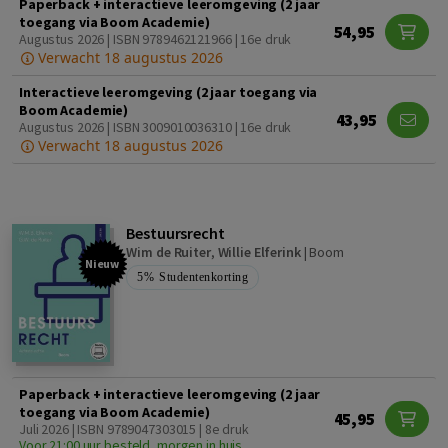
Paperback + interactieve leeromgeving (2 jaar
toegang via Boom Academie)
54,95
Augustus 2026 | ISBN 9789462121966 | 16e druk
Verwacht 18 augustus 2026
Interactieve leeromgeving (2 jaar toegang via
Boom Academie)
43,95
Augustus 2026 | ISBN 3009010036310 | 16e druk
Verwacht 18 augustus 2026
Bestuursrecht
Wim de Ruiter
,
Willie Elferink
|
Boom
Nieuw
5%
Studentenkorting
Paperback + interactieve leeromgeving (2 jaar
toegang via Boom Academie)
45,95
Juli 2026 | ISBN 9789047303015 | 8e druk
Voor 21:00 uur besteld, morgen in huis