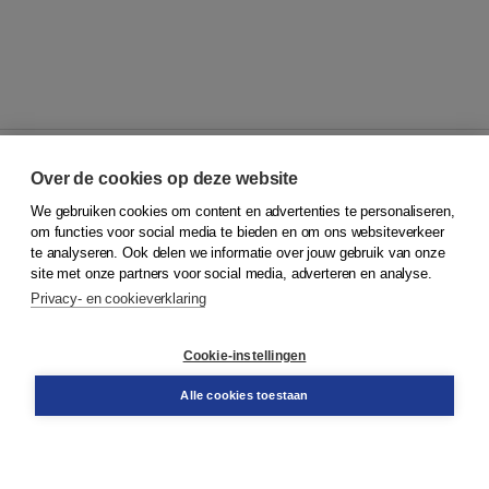
Over de cookies op deze website
We gebruiken cookies om content en advertenties te personaliseren,
© 2026
Koninklijke Boom uitgevers
om functies voor social media te bieden en om ons websiteverkeer
te analyseren. Ook delen we informatie over jouw gebruik van onze
Klantenservice
site met onze partners voor social media, adverteren en analyse.
Service & informatie
Privacy- en cookieverklaring
Contact
Retourneren
Docentenservice
Cookie-instellingen
Snel bestellen
Teamviewer
Alle cookies toestaan
Boom voor jou
Voor de boekhandel
Voor de pers