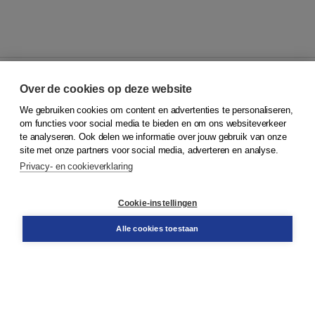
Over de cookies op deze website
We gebruiken cookies om content en advertenties te personaliseren,
© 2026
Koninklijke Boom uitgevers
om functies voor social media te bieden en om ons websiteverkeer
te analyseren. Ook delen we informatie over jouw gebruik van onze
Klantenservice
site met onze partners voor social media, adverteren en analyse.
Service & informatie
Privacy- en cookieverklaring
Contact
Retourneren
Docentenservice
Cookie-instellingen
Snel bestellen
Teamviewer
Alle cookies toestaan
Boom voor jou
Voor de boekhandel
Voor de pers
Publiceren bij Boom
Werken bij Boom & Vacatures