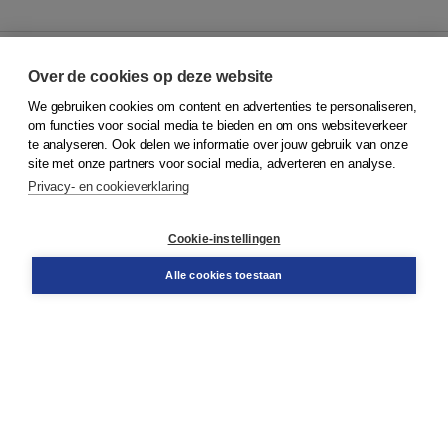
Over de cookies op deze website
We gebruiken cookies om content en advertenties te personaliseren,
© 2026
Koninklijke Boom uitgevers
om functies voor social media te bieden en om ons websiteverkeer
te analyseren. Ook delen we informatie over jouw gebruik van onze
Klantenservice
site met onze partners voor social media, adverteren en analyse.
Service & informatie
Privacy- en cookieverklaring
Contact
Retourneren
Docentenservice
Cookie-instellingen
Snel bestellen
Teamviewer
Alle cookies toestaan
Boom voor jou
Voor de boekhandel
Voor de pers
Publiceren bij Boom
Werken bij Boom & Vacatures
Over Boom