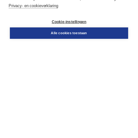
Service & informatie
Privacy- en cookieverklaring
Contact
Retourneren
Docentenservice
Cookie-instellingen
Snel bestellen
Teamviewer
Alle cookies toestaan
Boom voor jou
Voor de boekhandel
Voor de pers
Publiceren bij Boom
Werken bij Boom & Vacatures
Over Boom
Wat ons drijft
Onze historie
Onze auteurs
Onze organisatie
Duurzaam ondernemen
Gratis verzending in NL vanaf € 20,-.