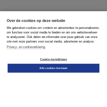
Over de cookies op deze website
We gebruiken cookies om content en advertenties te personaliseren,
© 2026
Koninklijke Boom uitgevers
om functies voor social media te bieden en om ons websiteverkeer
te analyseren. Ook delen we informatie over jouw gebruik van onze
Klantenservice
site met onze partners voor social media, adverteren en analyse.
Service & informatie
Privacy- en cookieverklaring
Contact
Retourneren
Docentenservice
Cookie-instellingen
Snel bestellen
Teamviewer
Alle cookies toestaan
Boom voor jou
Voor de boekhandel
Voor de pers
Publiceren bij Boom
Werken bij Boom & Vacatures
Over Boom