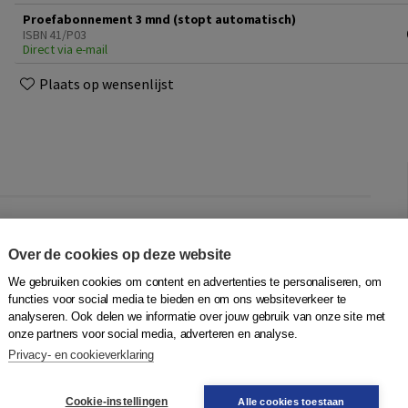
Proefabonnement 3 mnd (stopt automatisch)
ISBN 41/P03
Direct via e-mail
Plaats op wensenlijst
t een helder overzicht van de nieuwste uitspraken op het
rden voor je samengevat, gerubriceerd, voorzien van kort
Over de cookies op deze website
tabank. Daarnaast ontvang je tweewekelijks een
We gebruiken cookies om content en advertenties te personaliseren, om
functies voor social media te bieden en om ons websiteverkeer te
analyseren. Ook delen we informatie over jouw gebruik van onze site met
onze partners voor social media, adverteren en analyse.
spraken bevat de databank ook een uitgebreid archief van
Privacy- en cookieverklaring
 zoekopties of het thematisch filteren heb je snel de
 jouw zaak.
Cookie-instellingen
Alle cookies toestaan