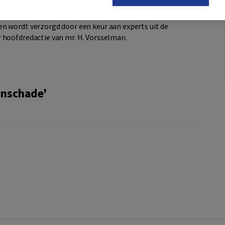
n wordt verzorgd door een keur aan experts uit de
 hoofdredactie van mr. H. Vorsselman.
enschade'