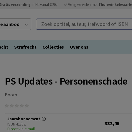
Gratis verzending
in NL vanaf € 20,-
Veilig winkelen met
Thuiswinkelwaarb
Zoek op titel, auteur, trefwoord of ISBN
ele aanbod
echt
Strafrecht
Collecties
Over ons
PS Updates - Personenschade
Boom
Jaarabonnement
332,45
ISBN 41/52
Direct via e-mail