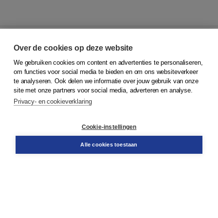
Over de cookies op deze website
We gebruiken cookies om content en advertenties te personaliseren,
© 2026
Koninklijke Boom uitgevers
om functies voor social media te bieden en om ons websiteverkeer
te analyseren. Ook delen we informatie over jouw gebruik van onze
Klantenservice
site met onze partners voor social media, adverteren en analyse.
Service & informatie
Privacy- en cookieverklaring
Contact
Retourneren
Docentenservice
Cookie-instellingen
Snel bestellen
Teamviewer
Alle cookies toestaan
Boom voor jou
Voor de boekhandel
Voor de pers
Publiceren bij Boom
Werken bij Boom & Vacatures