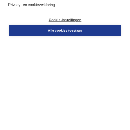
Service & informatie
Privacy- en cookieverklaring
Contact
Retourneren
Docentenservice
Cookie-instellingen
Snel bestellen
Teamviewer
Alle cookies toestaan
Boom voor jou
Voor de boekhandel
Voor de pers
Publiceren bij Boom
Werken bij Boom & Vacatures
Over Boom
Wat ons drijft
Onze historie
Onze auteurs
Onze organisatie
Duurzaam ondernemen
Gratis verzending in NL vanaf € 20,-.