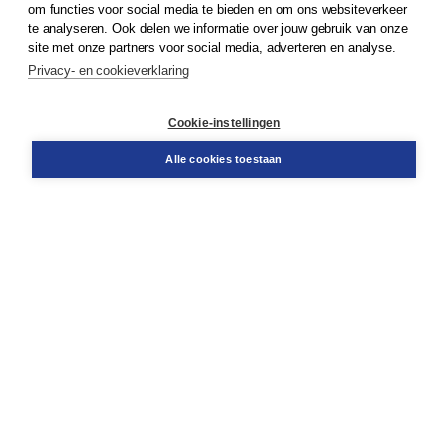
om functies voor social media te bieden en om ons websiteverkeer
te analyseren. Ook delen we informatie over jouw gebruik van onze
Klantenservice
site met onze partners voor social media, adverteren en analyse.
Service & informatie
Privacy- en cookieverklaring
Contact
Retourneren
Docentenservice
Cookie-instellingen
Snel bestellen
Teamviewer
Alle cookies toestaan
Boom voor jou
Voor de boekhandel
Voor de pers
Publiceren bij Boom
Werken bij Boom & Vacatures
Over Boom
Wat ons drijft
Onze historie
Onze auteurs
Onze organisatie
Duurzaam ondernemen