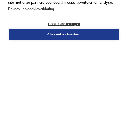
site met onze partners voor social media, adverteren en analyse.
Service & informatie
Privacy- en cookieverklaring
Contact
Retourneren
Docentenservice
Cookie-instellingen
Snel bestellen
Teamviewer
Alle cookies toestaan
Boom voor jou
Voor de boekhandel
Voor de pers
Publiceren bij Boom
Werken bij Boom & Vacatures
Over Boom
Wat ons drijft
Onze historie
Onze auteurs
Onze organisatie
Duurzaam ondernemen
Gratis verzending in NL vanaf € 20,-.