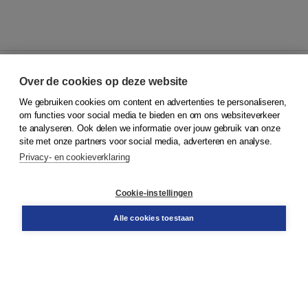
Over de cookies op deze website
We gebruiken cookies om content en advertenties te personaliseren,
© 2026
Koninklijke Boom uitgevers
om functies voor social media te bieden en om ons websiteverkeer
te analyseren. Ook delen we informatie over jouw gebruik van onze
Klantenservice
site met onze partners voor social media, adverteren en analyse.
Service & informatie
Privacy- en cookieverklaring
Contact
Retourneren
Docentenservice
Cookie-instellingen
Snel bestellen
Teamviewer
Alle cookies toestaan
Boom voor jou
Voor de boekhandel
Voor de pers
Publiceren bij Boom
Werken bij Boom & Vacatures