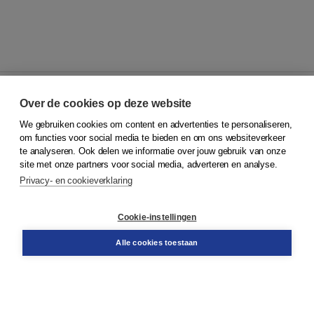
Over de cookies op deze website
We gebruiken cookies om content en advertenties te personaliseren,
© 2026
Koninklijke Boom uitgevers
om functies voor social media te bieden en om ons websiteverkeer
te analyseren. Ook delen we informatie over jouw gebruik van onze
Klantenservice
site met onze partners voor social media, adverteren en analyse.
Service & informatie
Privacy- en cookieverklaring
Contact
Retourneren
Docentenservice
Cookie-instellingen
Snel bestellen
Teamviewer
Alle cookies toestaan
Boom voor jou
Voor de boekhandel
Voor de pers
Publiceren bij Boom