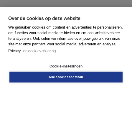
Over de cookies op deze website
We gebruiken cookies om content en advertenties te personaliseren,
© 2026
Koninklijke Boom uitgevers
om functies voor social media te bieden en om ons websiteverkeer
te analyseren. Ook delen we informatie over jouw gebruik van onze
Klantenservice
site met onze partners voor social media, adverteren en analyse.
Service & informatie
Privacy- en cookieverklaring
Contact
Retourneren
Docentenservice
Cookie-instellingen
Snel bestellen
Teamviewer
Alle cookies toestaan
Boom voor jou
Voor de boekhandel
Voor de pers
Publiceren bij Boom
Werken bij Boom & Vacatures
Over Boom
Wat ons drijft