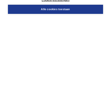
Cookie-instellingen
Snel bestellen
Teamviewer
Alle cookies toestaan
Boom voor jou
Voor de boekhandel
Voor de pers
Publiceren bij Boom
Werken bij Boom & Vacatures
Over Boom
Wat ons drijft
Onze historie
Onze auteurs
Onze organisatie
Duurzaam ondernemen
Gratis verzending in NL vanaf € 20,-.
Veilig winkelen met Thuiswinkelwaarborg