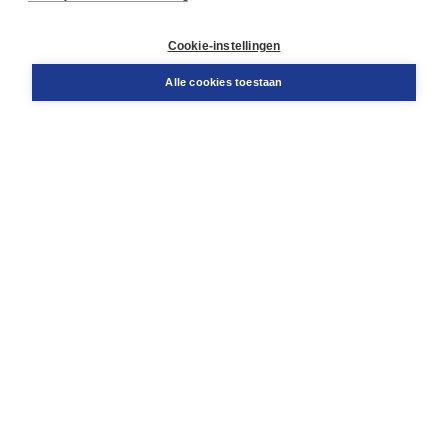
Retourneren
Docentenservice
Cookie-instellingen
Snel bestellen
Teamviewer
Alle cookies toestaan
Boom voor jou
Voor de boekhandel
Voor de pers
Publiceren bij Boom
Werken bij Boom & Vacatures
Over Boom
Wat ons drijft
Onze historie
Onze auteurs
Onze organisatie
Duurzaam ondernemen
Gratis verzending in NL vanaf € 20,-.
Veilig winkelen met Thuiswinkelwaarborg