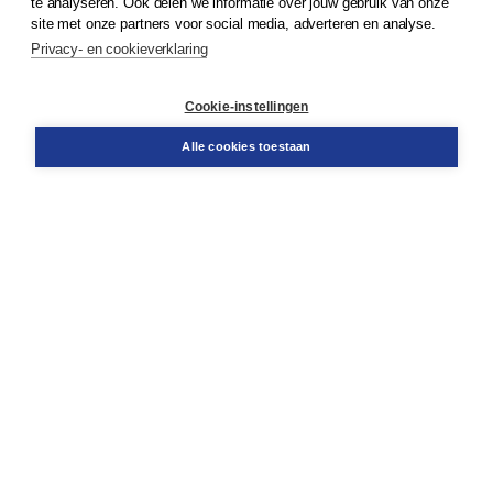
te analyseren. Ook delen we informatie over jouw gebruik van onze
Klantenservice
site met onze partners voor social media, adverteren en analyse.
Service & informatie
Privacy- en cookieverklaring
Contact
Retourneren
Docentenservice
Cookie-instellingen
Snel bestellen
Teamviewer
Alle cookies toestaan
Boom voor jou
Voor de boekhandel
Voor de pers
Publiceren bij Boom
Werken bij Boom & Vacatures
Over Boom
Wat ons drijft
Onze historie
Onze auteurs
Onze organisatie
Duurzaam ondernemen