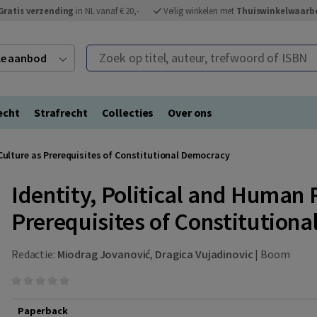
Gratis verzending
in NL vanaf € 20,-
Veilig winkelen met
Thuiswinkelwaarb
Zoek op titel, auteur, trefwoord of ISBN
ele aanbod
echt
Strafrecht
Collecties
Over ons
 Culture as Prerequisites of Constitutional Democracy
Identity, Political and Human 
Prerequisites of Constitution
Redactie:
Miodrag Jovanović
,
Dragica Vujadinovic
|
Boom
Paperback