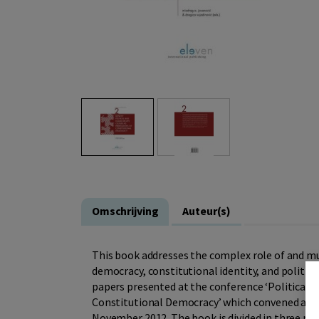
Omschrijving
Auteur(s)
This book addresses the complex role of and m
democracy, constitutional identity, and politic
papers presented at the conference ‘Political 
Constitutional Democracy’ which convened at the
November 2012. The book is divided in three part