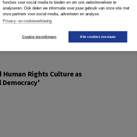
functies voor social media te bieden en om ons websiteverkeer te
 the transnational and national level. The second part
analyseren. Ook delen we informatie over jouw gebruik van onze site met
tionalist doctrines on human rights. The third part covers
onze partners voor social media, adverteren en analyse.
ights culture in a selected number of transitional non-EU
Privacy- en cookieverklaring
s have become even more pertinent in times of economic
nd policy makers in this field.
Cookie-instellingen
Alle cookies toestaan
nd Human Rights Culture as
al Democracy'