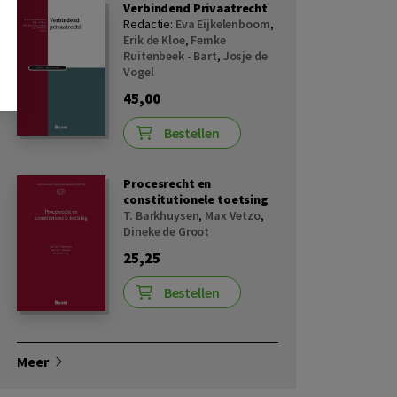
Verbindend Privaatrecht
Redactie:
Eva Eijkelenboom
,
Erik de Kloe
,
Femke
Ruitenbeek - Bart
,
Josje de
Vogel
45,00
Bestellen
Procesrecht en
constitutionele toetsing
T. Barkhuysen
,
Max Vetzo
,
Dineke de Groot
25,25
Bestellen
Meer