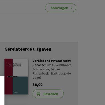
Aanvragen
Gerelateerde uitgaven
Verbindend Privaatrecht
Redactie:
Eva Eijkelenboom
,
Erik de Kloe
,
Femke
Ruitenbeek - Bart
,
Josje de
Vogel
36,00
Bestellen