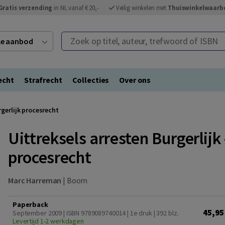
Gratis verzending
in NL vanaf € 20,-
Veilig winkelen met
Thuiswinkelwaarb
Zoek op titel, auteur, trefwoord of ISBN
ele aanbod
echt
Strafrecht
Collecties
Over ons
rgerlijk procesrecht
Uittreksels arresten Burgerlijk 
procesrecht
Marc Harreman
|
Boom
Paperback
45,95
September 2009 | ISBN 9789089740014 | 1e druk
| 392 blz.
Levertijd 1-2 werkdagen