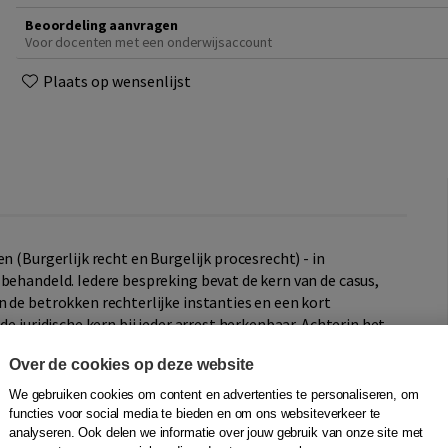
Beoordeling aanvragen
Voor docenten met een onderwijsaccount
Plaats op wensenlijst
n (Burgerlijk recht en Burgelijk procesrecht) - in
behandeld. Iedere bespreking bevat de kern van de casus,
 de betrokken rechterlijke instanties en een kort
de juridische kern bij ieder arrest herkenbaar. Achterin het
gister opgenomen.
Over de cookies op deze website
We gebruiken cookies om content en advertenties te personaliseren, om
functies voor social media te bieden en om ons websiteverkeer te
analyseren. Ook delen we informatie over jouw gebruik van onze site met