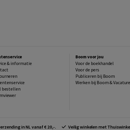
ntenservice
Boom voor jou
vice & informatie
Voor de boekhandel
tact
Voor de pers
ourneren
Publiceren bij Boom
entenservice
Werken bij Boom & Vacatur
l bestellen
mviewer
verzending in NL vanaf € 20,-.
Veilig winkelen met Thuiswin