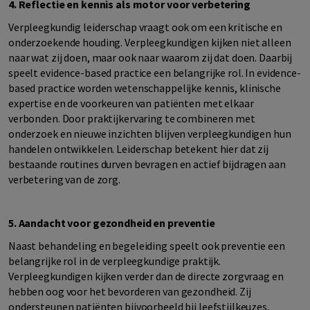
4. Reflectie en kennis als motor voor verbetering
Verpleegkundig leiderschap vraagt ook om een kritische en
onderzoekende houding. Verpleegkundigen kijken niet alleen
naar wat zij doen, maar ook naar waarom zij dat doen. Daarbij
speelt
evidence-based
practice
een belangrijke rol. In
evidence-
based
practice
worden wetenschappelijke kennis, klinische
expertise en de voorkeuren van patiënten met elkaar
verbonden. Door praktijkervaring te combineren met
onderzoek en nieuwe inzichten blijven verpleegkundigen hun
handelen ontwikkelen. Leiderschap betekent hier dat zij
bestaande routines durven bevragen en actief bijdragen aan
verbetering van de zorg.
5. Aandacht voor gezondheid en preventie
Naast behandeling en begeleiding speelt ook preventie een
belangrijke rol in de verpleegkundige praktijk.
Verpleegkundigen kijken verder dan de directe zorgvraag en
hebben oog voor het bevorderen van gezondheid. Zij
ondersteunen patiënten bijvoorbeeld bij leefstijlkeuzes,