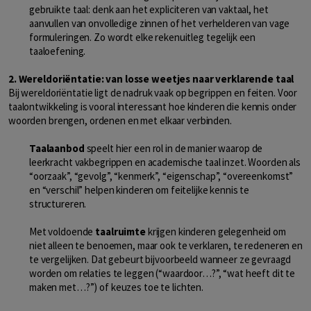
gebruikte taal: denk aan het expliciteren van vaktaal, het
aanvullen van onvolledige zinnen of het verhelderen van vage
formuleringen. Zo wordt elke rekenuitleg tegelijk een
taaloefening.
2. Wereldoriëntatie: van losse weetjes naar verklarende taal
Bij wereldoriëntatie ligt de nadruk vaak op begrippen en feiten. Voor
taalontwikkeling is vooral interessant hoe kinderen die kennis onder
woorden brengen, ordenen en met elkaar verbinden.
Taalaanbod
speelt hier een rol in de manier waarop de
leerkracht vakbegrippen en academische taal inzet. Woorden als
“oorzaak”, “gevolg”, “kenmerk”, “eigenschap”, “overeenkomst”
en “verschil” helpen kinderen om feitelijke kennis te
structureren.
Met voldoende
taalruimte
krijgen kinderen gelegenheid om
niet alleen te benoemen, maar ook te verklaren, te redeneren en
te vergelijken. Dat gebeurt bijvoorbeeld wanneer ze gevraagd
worden om relaties te leggen (“waardoor…?”, “wat heeft dit te
maken met…?”) of keuzes toe te lichten.