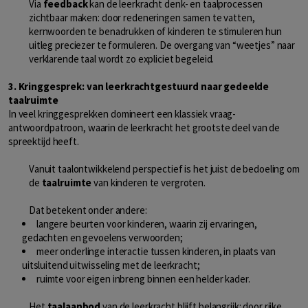
Via
feedback
kan de leerkracht denk- en taalprocessen
zichtbaar maken: door redeneringen samen te vatten,
kernwoorden te benadrukken of kinderen te stimuleren hun
uitleg preciezer te formuleren. De overgang van “weetjes” naar
verklarende taal wordt zo expliciet begeleid.
3. Kringgesprek: van leerkrachtgestuurd naar gedeelde
taalruimte
In veel kringgesprekken domineert een klassiek vraag-
antwoordpatroon, waarin de leerkracht het grootste deel van de
spreektijd heeft.
Vanuit taalontwikkelend perspectief is het juist de bedoeling om
de
taalruimte
van kinderen te vergroten.
Dat betekent onder andere:
langere beurten voor kinderen, waarin zij ervaringen,
gedachten en gevoelens verwoorden;
meer onderlinge interactie tussen kinderen, in plaats van
uitsluitend uitwisseling met de leerkracht;
ruimte voor eigen inbreng binnen een helder kader.
Het
taalaanbod
van de leerkracht blijft belangrijk: door rijke,