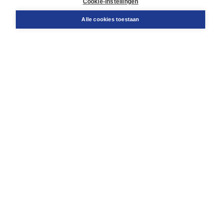
Cookie-instellingen
Snel bestellen
Teamviewer
Alle cookies toestaan
Boom voor jou
Voor de boekhandel
Voor de pers
Publiceren bij Boom
Werken bij Boom & Vacatures
Over Boom
Wat ons drijft
Onze historie
Onze auteurs
Onze organisatie
Duurzaam ondernemen
Gratis verzending in NL vanaf € 20,-.
Veilig winkelen met Thuiswinkelwaarborg