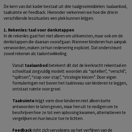
De kern van dat kader bestaat uit drie taalgroeimiddelen: taalaanbod,
taalruimte en feedback. Hieronder verkennen we hoe die drie in
verschillende lessituaties een plek kunnen krijgen.
1. Rekenles: taal voor denkstappen
In de rekenles gaat het niet alleen om uitkomsten, maar ook om de
denkstappen die daaraan voorafgaan. Wanneer kinderen hun aanpak
verwoorden, maken ze hun redenering expliciet. Dat ondersteunt
zowel rekenen als taalontwikkeling.
Vanuit
taalaanbod
betekent dit dat de leerkracht rekentaal en
schooltaal zorgvuldig modelt: woorden als “optellen”, “verschil”,
“splitsen”, “stap voor stap”, “strategie kiezen”. Door eigen
formuleringen net boven het taalniveau van kinderen te leggen,
ontstaat ruimte voor groei.
Taalruimte
krijgt vorm door kinderen niet alleen korte
antwoorden te laten geven, maar hen uit te nodigen om te
beschrijven hoe ze tot een oplossing kwamen, alternatieven te
vergelijken en hun keuze toe te lichten.
Feedback
richt zich vervolgens op het verfijnen van de