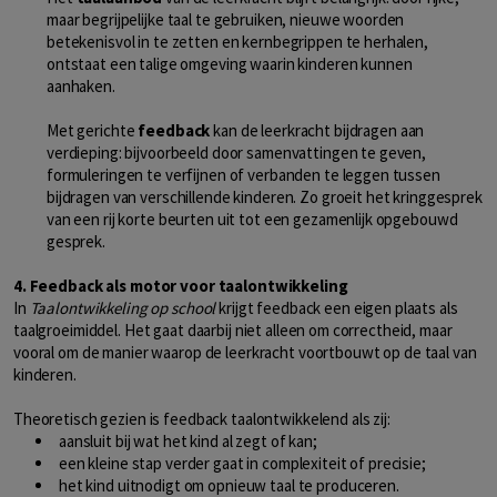
maar begrijpelijke taal te gebruiken, nieuwe woorden
betekenisvol in te zetten en kernbegrippen te herhalen,
ontstaat een talige omgeving waarin kinderen kunnen
aanhaken.
Met gerichte
feedback
kan de leerkracht bijdragen aan
verdieping: bijvoorbeeld door samenvattingen te geven,
formuleringen te verfijnen of verbanden te leggen tussen
bijdragen van verschillende kinderen. Zo groeit het kringgesprek
van een rij korte beurten uit tot een gezamenlijk opgebouwd
gesprek.
4. Feedback als motor voor taalontwikkeling
In
Taalontwikkeling op school
krijgt feedback een eigen plaats als
taalgroeimiddel. Het gaat daarbij niet alleen om correctheid, maar
vooral om de manier waarop de leerkracht voortbouwt op de taal van
kinderen.
Theoretisch gezien is feedback taalontwikkelend als zij:
aansluit bij wat het kind al zegt of kan;
een kleine stap verder gaat in complexiteit of precisie;
het kind uitnodigt om opnieuw taal te produceren.