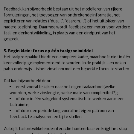
Feedback kan bijvoorbeeld bestaan uit het modelleren van rijkere
formuleringen, het toevoegen van ontbrekende informatie, het
expliciteren van relaties (“dus…”, “daarom…”) of het uitlokken van
nadere toelichting. Daarmee wordt feedback een motor voor verdere
taal- en denkontwikkeling, in plaats van een eindpunt van het
gesprek.
5. Begin klein: focus op één taalgroeimiddel
Het taalgroeipakket biedt een compleet kader, maar hoeft niet in één
keer volledig geïmplementeerd te worden. In de praktijk – en ook in
pabo-onderwijs – is het zinvol om met een beperkte focus te starten.
Dat kan bijvoorbeeld door:
eerst vooral te kijken naar het eigen taalaanbod (welke
woorden, welke zinslengte, welke mate van complexiteit?);
of door in één vakgebied systematisch te werken aan meer
taalruimte;
of door een periode lang vooral het eigen patroon van
feedback te analyseren en bij te stellen.
Zo blijft taalontwikkelende interactie hanteerbaar en krijgt het stap