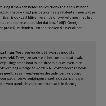
ft Hingstman een helder advies: 'Denk zoals een student
ktijk. Theorie krijgt pas betekenis als studenten zien wat ze
rijven is ook zelf blijven leren. Je ontwikkelt mee met het
et zo mooi om te doen.' Met dat besef blijft Greetje
 praktijk verbinden – en aan boeken die niet alleen
ingstman
: 'Verpleegkunde is één van de mooiste
r wereld'. Terwijl ze werkte in het communicatievak,
etje Hingstman haar ‘oude’ droom nieuw leven in te
ók verpleegkundige te worden. Nu combineert ze beide
: ze geeft les aan verpleegkundestudenten, verzorgt
voor patiëntenverenigingen en zet zich via haar eigen
ed in voor aandachtvolle communicatie in de zorg.