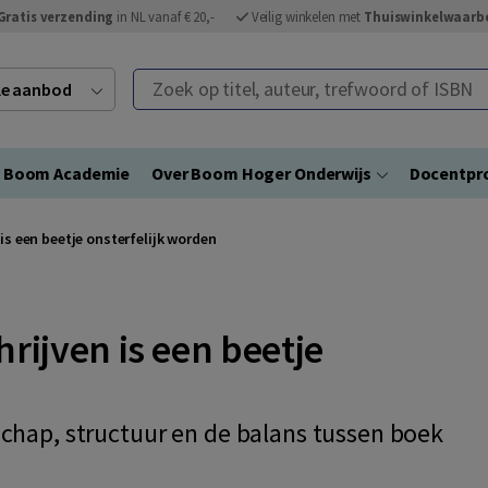
Gratis verzending
in NL vanaf € 20,-
Veilig winkelen met
Thuiswinkelwaarb
Zoek op titel, auteur, trefwoord of ISBN
ele aanbod
Boom Academie
Over Boom Hoger Onderwijs
Docentpro
is een beetje onsterfelijk worden
rijven is een beetje
schap, structuur en de balans tussen boek