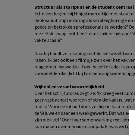
Structuur als startpunt en de student centraal
Schrijven begint bij Hingstman altijd met structu
denk vanuit mijn ervaring als verpleegkundige en
goede en betrokken professionals te worden?' De th
mezelf de vraag: wat heeft een student hieraan? 
vak te staan?'
Daarbij houdt ze rekening met de leefwereld van s
raken. Ik liet ooit een filmpje zien over het vak v
reageerden nauwelijks. Toen besefte ik dat ik z
voorbeelden die dichtbij hun belevingswereld ligge
Vrijheid en verantwoordelijkheid
Over het schrijfproces zegt ze: 'Ik kreeg veel ruim
geen vast aantal woorden of strakke kaders, wat me
moest.' Voor de inhoud dook ze diep in haar mate
de Veluwe en daar een week gewerkt. Dat was een 
zijn plek viel.' Over haar samenwerking met de uitge
kon maken over inhoud en aanpak. Er was vertrouwe