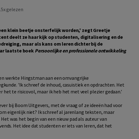
5x gelezen
 een klein beetje onsterfelijk worden,' zegt Greetje
nt deelt ze haar kijk op studenten, digitalisering en de
 bedreiging, maar als kans om leren dichter bij de
ar laatste boek
Persoonlijke en professionele ontwikkeling
leden werkte Hingstman aan een omvangrijke
unde. 'Ik schreef de inhoud, casuïstiek en opdrachten. Het
r het te risicovol, maar ik heb het met veel plezier gedaan.'
ever bij Boom Uitgevers, met de vraag of ze ideeën had voor
m eigenlijk niet? Ik schreef al jarenlang teksten, maar
 Het was het begin van een nieuw pad als auteur van
jvends. Het idee dat studenten er iets van leren, dat het