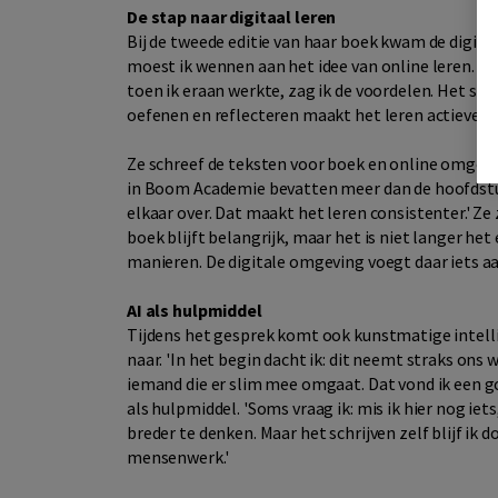
De stap naar digitaal leren
Bij de tweede editie van haar boek kwam de digit
moest ik wennen aan het idee van online leren. Ik 
toen ik eraan werkte, zag ik de voordelen. Het slo
oefenen en reflecteren maakt het leren actiever.'
Ze schreef de teksten voor boek en online omgevi
in Boom Academie bevatten meer dan de hoofdstu
elkaar over. Dat maakt het leren consistenter.' Ze 
boek blijft belangrijk, maar het is niet langer he
manieren. De digitale omgeving voegt daar iets aa
AI als hulpmiddel
Tijdens het gesprek komt ook kunstmatige intell
naar. 'In het begin dacht ik: dit neemt straks ons w
iemand die er slim mee omgaat. Dat vond ik een go
als hulpmiddel. 'Soms vraag ik: mis ik hier nog ie
breder te denken. Maar het schrijven zelf blijf ik d
mensenwerk.'