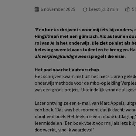
6 november 2025
Leestijd:
3 min
51
'Een boek schrijven is voor mij iets bijzonders,
Hingstman met een glimlach. Als auteur en doce
rol van AI in het onderwijs. Die ziet ze niet als
belevingswereld van studenten te brengen. Ha
als verpleegkundige
weerspiegelt die visie.
Het pad naar het auteurschap
Het schrijven kwam niet uit het niets. Jaren ge
onderwijsmethode voor de mbo-opleiding Verpleegk
was een groot project. Uiteindelijk vond de uitgeve
Later ontving ze een e-mail van Marc Appels, uitg
een boek. 'Dat was het moment dat ik dacht: waaro
nooit een boek. Het leek me een mooie uitdaging.'
leermiddelen. 'Een boek voelt voor mij als iets bli
doorwerkt, vind ik waardevol.'