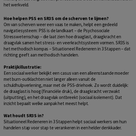
het werkveld.
Hoe helpen PSS en SR3S om de scherven te lijmen?
Om van scherven weer een vaas te maken, helpt een gedeeld
navigatiesysteem: PSS is de landkaart – de Psychosociale
Stresswetenschap – die laat zien hoe draaglast, draagkracht en
draagvlak samen het stress- en veerkrachtsysteem vormen. SR3S is
het methodisch kompas – Situationeel Redeneren in 3 Stappen – dat
richting geeft aan methodisch handelen.
Praktijkillustratie:
Een sociaal werker bekijkt een casus van een alleenstaande moeder
met burn-outklachten niet langer alleen vanuit de
schuldhulpverlening, maar met de PSS-driehoek. Zo wordt duidelijk:
de draaglast is hoog (financiële druk), de draagkracht verzwakt
(uitputting), en het draagvlak ontbreekt (sociaal isolement). Dat
inzicht bepaalt welke aanpak het meest helpt.
Wat houdt SR3S in?
Situationeel Redeneren in 3 Stappen helpt sociaal werkers om hun
handelen stap voor stap te verankeren in een helder denkkader.