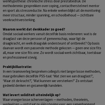
werkhypothese: chronische stress door prestatiedruk. De
methodenmix: gesprekken over coping, contactherstel met mentor
en sport als stressreductie. Na enkele weken blijkt uit de monitoring:
meer structuur, minder spanning, en schoolbehoud — zichtbare
veerkrachtversterking.
Waarom werkt dat denkkader zo goed?
Omdat sociaal werkers vanuit dezelfde basis redeneren: wat is de
draaglast van deze persoon of gemeenschap, waar ligt de
draagkracht, en welk draagvlak ondersteunt of ontbreekt? Op basis
daarvan wordt een passende methode gekozen — geen one size fits
all, maar one size fits one. Zo wordt sociaal werk zichtbaar, toetsbaar
en professioneel stevig.
Praktijkillustratie:
In een teamoverleg bespreken collega’s niet langer losse methoden,
maar gebruiken dezelfde PSS-taal: ‘Wat zien we aan draaglast?’,
‘Waar zit de kracht?’, ‘Wat kunnen we versterken?’ Zo ontstaat
gedeeld denken en gezamenlijk handelen.
Wat levert soliditeit uiteindelijk op?
Waar vroeger losse scherven lagen — methoden, theorieën,
werkwijzen — ontstaat nu één stevige vaas: een samenhangend,