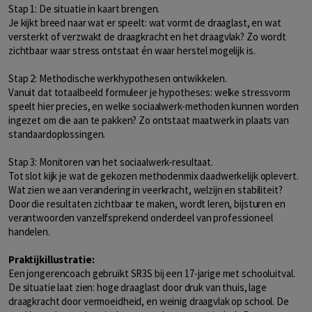
Stap 1: De situatie in kaart brengen.
Je kijkt breed naar wat er speelt: wat vormt de draaglast, en wat
versterkt of verzwakt de draagkracht en het draagvlak? Zo wordt
zichtbaar waar stress ontstaat én waar herstel mogelijk is.
Stap 2: Methodische werkhypothesen ontwikkelen.
Vanuit dat totaalbeeld formuleer je hypotheses: welke stressvorm
speelt hier precies, en welke sociaalwerk-methoden kunnen worden
ingezet om die aan te pakken? Zo ontstaat maatwerk in plaats van
standaardoplossingen.
Stap 3: Monitoren van het sociaalwerk-resultaat.
Tot slot kijk je wat de gekozen methodenmix daadwerkelijk oplevert.
Wat zien we aan verandering in veerkracht, welzijn en stabiliteit?
Door die resultaten zichtbaar te maken, wordt leren, bijsturen en
verantwoorden vanzelfsprekend onderdeel van professioneel
handelen.
Praktijkillustratie:
Een jongerencoach gebruikt SR3S bij een 17-jarige met schooluitval.
De situatie laat zien: hoge draaglast door druk van thuis, lage
draagkracht door vermoeidheid, en weinig draagvlak op school. De