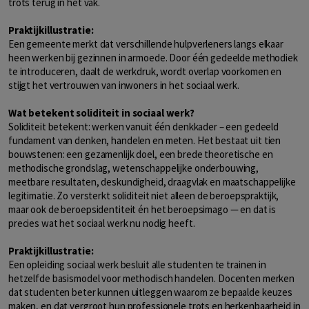
trots terug in het vak.
Praktijkillustratie:
Een gemeente merkt dat verschillende hulpverleners langs elkaar
heen werken bij gezinnen in armoede. Door één gedeelde methodiek
te introduceren, daalt de werkdruk, wordt overlap voorkomen en
stijgt het vertrouwen van inwoners in het sociaal werk.
Wat betekent soliditeit in sociaal werk?
Soliditeit betekent: werken vanuit één denkkader – een gedeeld
fundament van denken, handelen en meten. Het bestaat uit tien
bouwstenen: een gezamenlijk doel, een brede theoretische en
methodische grondslag, wetenschappelijke onderbouwing,
meetbare resultaten, deskundigheid, draagvlak en maatschappelijke
legitimatie. Zo versterkt soliditeit niet alleen de beroepspraktijk,
maar ook de beroepsidentiteit én het beroepsimago — en dat is
precies wat het sociaal werk nu nodig heeft.
Praktijkillustratie:
Een opleiding sociaal werk besluit alle studenten te trainen in
hetzelfde basismodel voor methodisch handelen. Docenten merken
dat studenten beter kunnen uitleggen waarom ze bepaalde keuzes
maken, en dat vergroot hun professionele trots en herkenbaarheid in