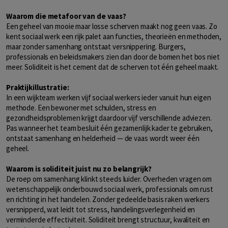
Waarom die metafoor van de vaas?
Een geheel van mooie maar losse scherven maakt nog geen vaas. Zo
kent sociaal werk een rijk palet aan functies, theorieën en methoden,
maar zonder samenhang ontstaat versnippering. Burgers,
professionals en beleidsmakers zien dan door de bomen het bos niet
meer. Soliditeit is het cement dat de scherven tot één geheel maakt.
Praktijkillustratie:
In een wijkteam werken vijf sociaal werkers ieder vanuit hun eigen
methode. Een bewoner met schulden, stress en
gezondheidsproblemen krijgt daardoor vijf verschillende adviezen.
Pas wanneer het team besluit één gezamenlijk kader te gebruiken,
ontstaat samenhang en helderheid — de vaas wordt weer één
geheel.
Waarom is soliditeit juist nu zo belangrijk?
De roep om samenhang klinkt steeds luider. Overheden vragen om
wetenschappelijk onderbouwd sociaal werk, professionals om rust
en richting in het handelen. Zonder gedeelde basis raken werkers
versnipperd, wat leidt tot stress, handelingsverlegenheid en
verminderde effectiviteit. Soliditeit brengt structuur, kwaliteit en