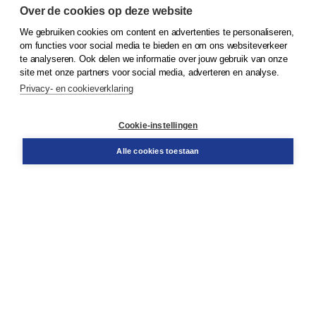
Over de cookies op deze website
We gebruiken cookies om content en advertenties te personaliseren,
© 2026
Koninklijke Boom uitgevers
om functies voor social media te bieden en om ons websiteverkeer
te analyseren. Ook delen we informatie over jouw gebruik van onze
Klantenservice
site met onze partners voor social media, adverteren en analyse.
Service & informatie
Privacy- en cookieverklaring
Contact
Retourneren
Docentenservice
Cookie-instellingen
Snel bestellen
Teamviewer
Alle cookies toestaan
Boom voor jou
Voor de boekhandel
Voor de pers
Publiceren bij Boom
Werken bij Boom & Vacatures
Over Boom
Wat ons drijft
Onze historie
Onze auteurs