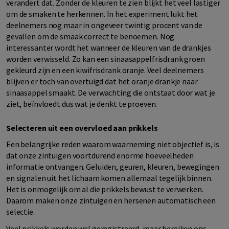
verandert dat. Zonder de kleuren te zien blijkt het veel lastiger
om de smaken te herkennen. In het experiment lukt het
deelnemers nog maar in ongeveer twintig procent van de
gevallen om de smaak correct te benoemen. Nog
interessanter wordt het wanneer de kleuren van de drankjes
worden verwisseld. Zo kan een sinaasappelfrisdrank groen
gekleurd zijn en een kiwifrisdrank oranje. Veel deelnemers
blijven er toch van overtuigd dat het oranje drankje naar
sinaasappel smaakt. De verwachting die ontstaat door wat je
ziet, beïnvloedt dus wat je denkt te proeven.
Selecteren uit een overvloed aan prikkels
Een belangrijke reden waarom waarneming niet objectief is, is
dat onze zintuigen voortdurend enorme hoeveelheden
informatie ontvangen. Geluiden, geuren, kleuren, bewegingen
en signalen uit het lichaam komen allemaal tegelijk binnen.
Het is onmogelijk om al die prikkels bewust te verwerken.
Daarom maken onze zintuigen en hersenen automatisch een
selectie.
Veel prikkels worden wel geregistreerd, maar bereiken ons