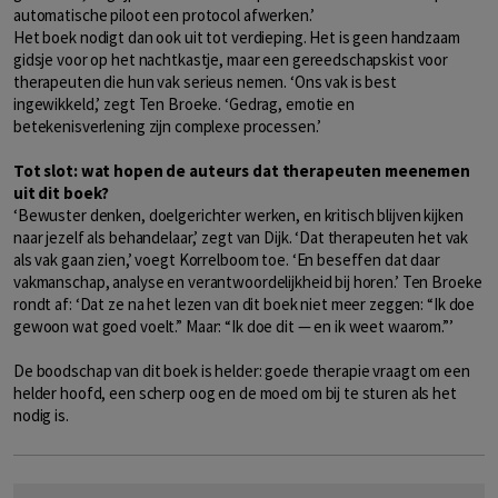
automatische piloot een protocol afwerken.’
Het boek nodigt dan ook uit tot verdieping. Het is geen handzaam
gidsje voor op het nachtkastje, maar een gereedschapskist voor
therapeuten die hun vak serieus nemen. ‘Ons vak is best
ingewikkeld,’ zegt Ten Broeke. ‘Gedrag, emotie en
betekenisverlening zijn complexe processen.’
Tot slot: wat hopen de auteurs dat therapeuten meenemen
uit dit boek?
‘Bewuster denken, doelgerichter werken, en kritisch blijven kijken
naar jezelf als behandelaar,’ zegt van Dijk. ‘Dat therapeuten het vak
als vak gaan zien,’ voegt Korrelboom toe. ‘En beseffen dat daar
vakmanschap, analyse en verantwoordelijkheid bij horen.’ Ten Broeke
rondt af: ‘Dat ze na het lezen van dit boek niet meer zeggen: “Ik doe
gewoon wat goed voelt.” Maar: “Ik doe dit — en ik weet waarom.”’
De boodschap van dit boek is helder: goede therapie vraagt om een
helder hoofd, een scherp oog en de moed om bij te sturen als het
nodig is.