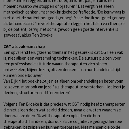
moet kunnen zeggen: dit is het doel, dit is het pad, en dit is het
moment waarop we stoppen of bijsturen.’ Dat vergt niet alleen
methodisch denken, maar ook kritische zelfreflectie. ‘De kernvraag is
niet: doet de patiënt het goed genoeg? Maar: doe ik het goed genoeg
als behandelaar?’. ‘Te veel therapeuten leggen het falen van therapie
bij de patiënt, terwijl het soms gewoon geen goede interventie is
geweest’, aldus Ten Broeke.
CGT als vakmanschap
Een opvallend terugkerend thema in het gesprek is dat CGT een vak
is, niet alleen een verzameling technieken. De auteurs pleiten voor
een professionele attitude waarin therapeuten zich blijven
ontwikkelen, blijven lezen, blijven denken — en hun handelen altijd
kunnen onderbouwen.
Van Dijk: ‘Het boek helpt je niet alleen om behandelingen beter vorm
te geven, maar ook om jezelf als therapeut te versterken. Het leert je
denken, structureren, differentiëren.’
Volgens Ten Broeke is dat precies wat CGT nodig heeft: therapeuten
die niet alleen doen wat ze altijd deden, maar die weten waarom ze
doen wat ze doen. ‘Ik wil therapeuten opleiden die hun
therapeutisch handelen, dus ook als ze cognitieve gedragstherapie
gebruiken, begrijpen en kunnen toepassen. Niet mensen die op de