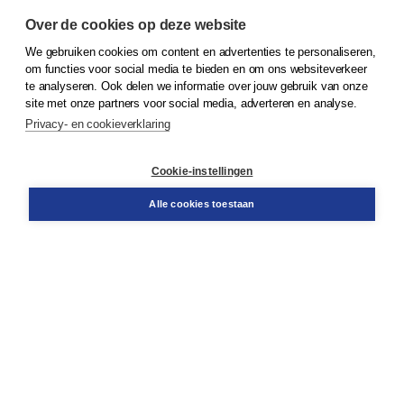
Over de cookies op deze website
We gebruiken cookies om content en advertenties te personaliseren,
© 2026
Koninklijke Boom uitgevers
om functies voor social media te bieden en om ons websiteverkeer
te analyseren. Ook delen we informatie over jouw gebruik van onze
Klantenservice
site met onze partners voor social media, adverteren en analyse.
Service & informatie
Privacy- en cookieverklaring
Contact
Retourneren
Docentenservice
Cookie-instellingen
Snel bestellen
Teamviewer
Alle cookies toestaan
Boom voor jou
Voor de boekhandel
Voor de pers
Publiceren bij Boom
Werken bij Boom & Vacatures
Over Boom
Wat ons drijft
Onze historie
Onze auteurs