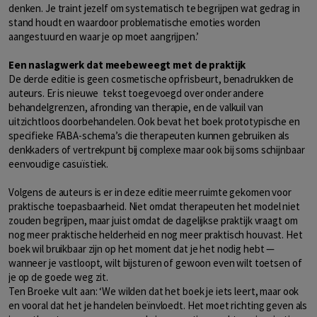
denken. Je traint jezelf om systematisch te begrijpen wat gedrag in
stand houdt en waardoor problematische emoties worden
aangestuurd en waar je op moet aangrijpen.’
Een naslagwerk dat meebeweegt met de praktijk
De derde editie is geen cosmetische opfrisbeurt, benadrukken de
auteurs. Er is nieuwe tekst toegevoegd over onder andere
behandelgrenzen, afronding van therapie, en de valkuil van
uitzichtloos doorbehandelen. Ook bevat het boek prototypische en
specifieke FABA-schema’s die therapeuten kunnen gebruiken als
denkkaders of vertrekpunt bij complexe maar ook bij soms schijnbaar
eenvoudige casuïstiek.
Volgens de auteurs is er in deze editie meer ruimte gekomen voor
praktische toepasbaarheid. Niet omdat therapeuten het model niet
zouden begrijpen, maar juist omdat de dagelijkse praktijk vraagt om
nog meer praktische helderheid en nog meer praktisch houvast. Het
boek wil bruikbaar zijn op het moment dat je het nodig hebt —
wanneer je vastloopt, wilt bijsturen of gewoon even wilt toetsen of
je op de goede weg zit.
Ten Broeke vult aan: ‘We wilden dat het boek je iets leert, maar ook
en vooral dat het je handelen beïnvloedt. Het moet richting geven als