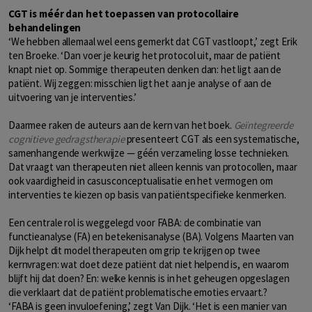
CGT is méér dan het toepassen van protocollaire
behandelingen
‘We hebben allemaal wel eens gemerkt dat CGT vastloopt,’ zegt Erik
ten Broeke. ‘Dan voer je keurig het protocol uit, maar de patiënt
knapt niet op. Sommige therapeuten denken dan: het ligt aan de
patiënt. Wij zeggen: misschien ligt het aan je analyse of aan de
uitvoering van je interventies.’
Daarmee raken de auteurs aan de kern van het boek.
Geïntegreerde
cognitieve gedragstherapie
presenteert CGT als een systematische,
samenhangende werkwijze — géén verzameling losse technieken.
Dat vraagt van therapeuten niet alleen kennis van protocollen, maar
ook vaardigheid in casusconceptualisatie en het vermogen om
interventies te kiezen op basis van patiëntspecifieke kenmerken.
Een centrale rol is weggelegd voor FABA: de combinatie van
functieanalyse (FA) en betekenisanalyse (BA). Volgens Maarten van
Dijk helpt dit model therapeuten om grip te krijgen op twee
kernvragen: wat doet deze patiënt dat niet helpend is, en waarom
blijft hij dat doen? En: welke kennis is in het geheugen opgeslagen
die verklaart dat de patiënt problematische emoties ervaart.?
‘FABA is geen invuloefening,’ zegt Van Dijk. ‘Het is een manier van