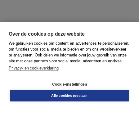
Over de cookies op deze website
We gebruiken cookies om content en advertenties te personaliseren,
© 2026
Koninklijke Boom uitgevers
om functies voor social media te bieden en om ons websiteverkeer
te analyseren. Ook delen we informatie over jouw gebruik van onze
Klantenservice
site met onze partners voor social media, adverteren en analyse.
Service & informatie
Privacy- en cookieverklaring
Contact
Retourneren
Docentenservice
Cookie-instellingen
Snel bestellen
Teamviewer
Alle cookies toestaan
Boom voor jou
Voor de boekhandel
Voor de pers
Publiceren bij Boom
Werken bij Boom & Vacatures