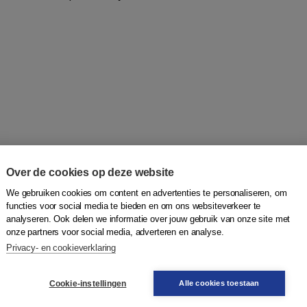
Over de cookies op deze website
 Inholland. Het gaat hier om de basis versie voor
e volgende online boeken:
We gebruiken cookies om content en advertenties te personaliseren, om
functies voor social media te bieden en om ons websiteverkeer te
analyseren. Ook delen we informatie over jouw gebruik van onze site met
onze partners voor social media, adverteren en analyse.
Privacy- en cookieverklaring
tie
(2e druk)
Cookie-instellingen
Alle cookies toestaan