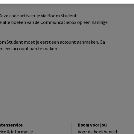
Deze code activeer je via Boom Student
 je alle boeken van de Communcatiebox op één handige
oom Student moet je eerst een account aanmaken. Ga
om een account aan te maken.
ntenservice
Boom voor jou
vice & informatie
Voor de boekhandel