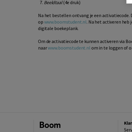
Beeldtaal
(4e druk)
Na het bestellen ontvang je een activatiecode. 
op
www.boomstudent.nl
. Na het activeren heb
digitale boekeplank.
Om de activatiecode te kunnen activeren via B
naar
www.boomstudent.nl
om in te loggen of 
Kla
Ser