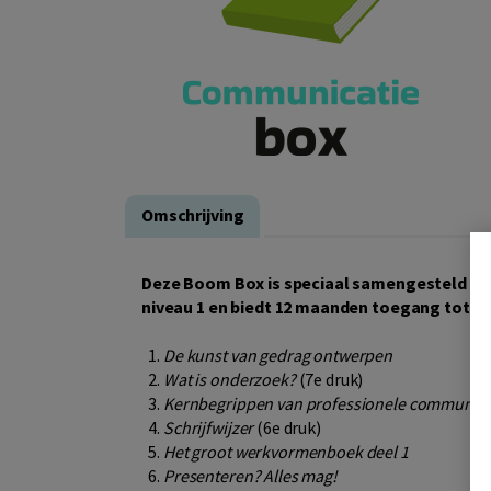
Omschrijving
Deze Boom Box is speciaal samengesteld voor
niveau 1 en biedt 12 maanden toegang tot d
De kunst van gedrag ontwerpen
Wat is onderzoek?
(7e druk)
Kernbegrippen van professionele communica
Schrijfwijzer
(6e druk)
Het groot werkvormenboek deel 1
Presenteren? Alles mag!