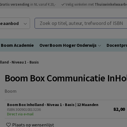
Gratis verzending
in NL vanaf € 20,-
Veilig winkelen met
Thuiswinkelwaarb
Zoek op titel, auteur, trefwoord of ISBN
ele aanbod
Boom Academie
Over Boom Hoger Onderwijs
Docentpro
and - Niveau 1 - Basis
Boom Box Communicatie InHoll
Boom
Boom Box Inholland - Niveau 1 - Basis | 12 Maanden
82,00
ISBN 3009010013236
Direct via e-mail
Plaats op wensenlijst