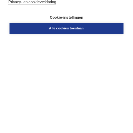
Algemene voorwaarden zakelijk
Privacy- en cookieverklaring
Cookieverklaring
Disclaimer
Cookie-instellingen
Privacy policy
Alle cookies toestaan