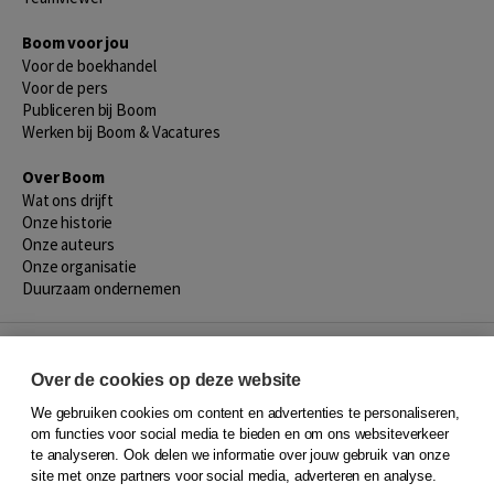
Boom voor jou
Voor de boekhandel
Voor de pers
Publiceren bij Boom
Werken bij Boom & Vacatures
Over Boom
Wat ons drijft
Onze historie
Onze auteurs
Onze organisatie
Duurzaam ondernemen
Gratis verzending in NL vanaf € 20,-.
Over de cookies op deze website
Veilig winkelen met Thuiswinkelwaarborg
We gebruiken cookies om content en advertenties te personaliseren,
om functies voor social media te bieden en om ons websiteverkeer
te analyseren. Ook delen we informatie over jouw gebruik van onze
site met onze partners voor social media, adverteren en analyse.
Algemene voorwaarden