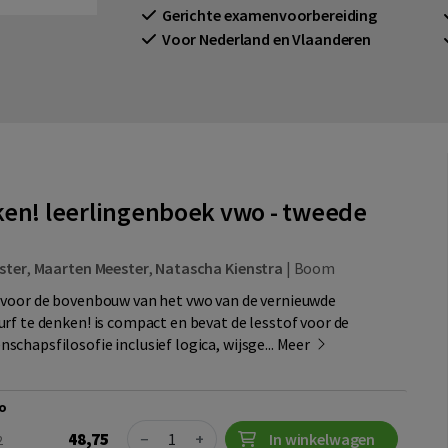
Gerichte examenvoorbereiding
Voor Nederland en Vlaanderen
ken! leerlingenboek vwo - tweede
ster
,
Maarten Meester
,
Natascha Kienstra
|
Boom
 voor de bovenbouw van het vwo van de vernieuwde
rf te denken! is compact en bevat de lesstof voor de
chapsfilosofie inclusief logica, wijsge...
Meer
o
Quantity
48,75
−
+
In winkelwagen
2