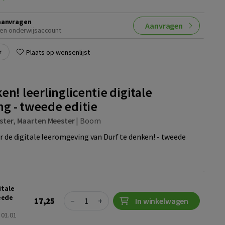
aanvragen
Aanvragen
en onderwijsaccount
r
Plaats op wensenlijst
en! leerlinglicentie digitale
g - tweede editie
ster
,
Maarten Meester
|
Boom
or de digitale leeromgeving van Durf te denken! - tweede
itale
Quantity
eede
17,25
−
+
In winkelwagen
 01.01