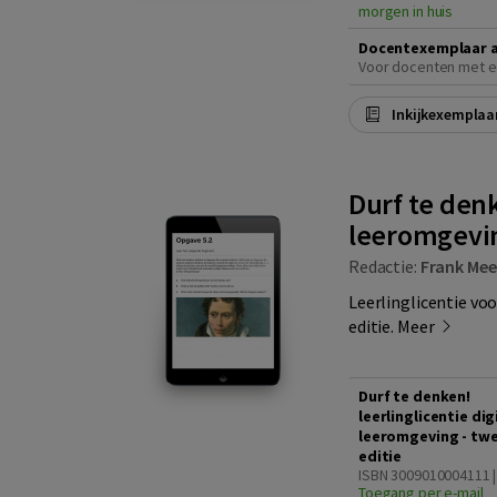
morgen in huis
Docentexemplaar 
Voor docenten met e
Inkijkexemplaa
Durf te denk
leeromgevin
Redactie:
Frank Mee
Leerlinglicentie vo
editie.
Meer
Durf te denken!
leerlinglicentie dig
leeromgeving - tw
editie
ISBN 3009010004111 |
Toegang per e-mail