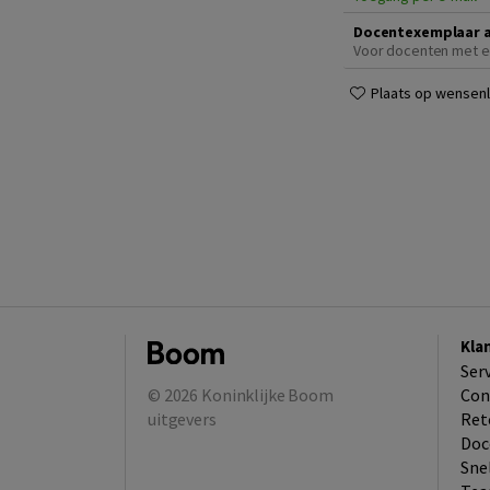
Docentexemplaar 
Voor docenten met e
Plaats op wensenli
Kla
Ser
© 2026
Koninklijke Boom
Con
uitgevers
Ret
Doc
Sne