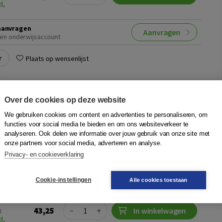
d,
aanvragen
Aanvragen
en onderwijsaccount
r
Plaats op wensenlijst
ken! leerlingenboek havo - tweede
Over de cookies op deze website
We gebruiken cookies om content en advertenties te personaliseren, om
functies voor social media te bieden en om ons websiteverkeer te
ster
,
Maarten Meester
,
Natascha Kienstra
|
Boom
analyseren. Ook delen we informatie over jouw gebruik van onze site met
 voor bovenbouw havo van de vernieuwde filosofiemethode
onze partners voor social media, adverteren en analyse.
compact en bevat de lesstof voor de kerndomeinen wijsgerige
Privacy- en cookieverklaring
h denken en sociale fil...
Meer
Cookie-instellingen
Alle cookies toestaan
vo
Quantity
43,25
−
+
In winkelwagen
3
d,