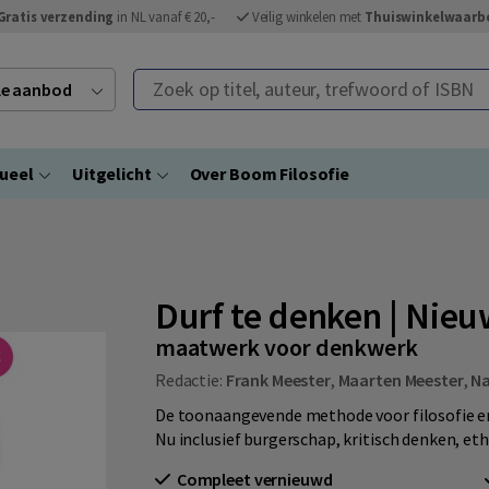
Gratis verzending
in NL vanaf € 20,-
Veilig winkelen met
Thuiswinkelwaarb
Zoek op titel, auteur, trefwoord of ISBN
ele aanbod
ueel
Uitgelicht
Over Boom Filosofie
Durf te denken | Nieu
maatwerk voor denkwerk
Redactie:
Frank Meester
,
Maarten Meester
,
Na
De toonaangevende methode voor filosofie e
Nu inclusief burgerschap, kritisch denken, et
Compleet vernieuwd