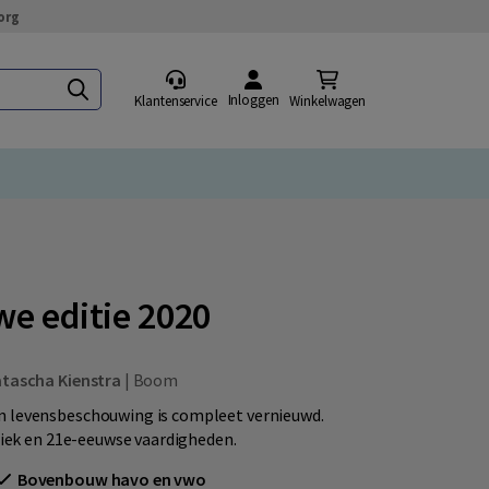
org
Inloggen
Klantenservice
Winkelwagen
we editie 2020
tascha Kienstra
|
Boom
n levensbeschouwing is compleet vernieuwd.
hiek en 21e-eeuwse vaardigheden.
Bovenbouw havo en vwo