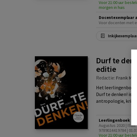
Voor 21:00 uur bestel
morgen in huis
Docentexemplaar 
Voor docenten met e
Inkijkexemplaa
Durf te den
editie
Redactie:
Frank Mee
Het leerlingenboek
Durf te denken! is 
antropologie, kritisc
Leerlingenboek ha
Augustus 2020 | ISBN
9789024419784 | 01.0
Voor 21:00 uur bestel