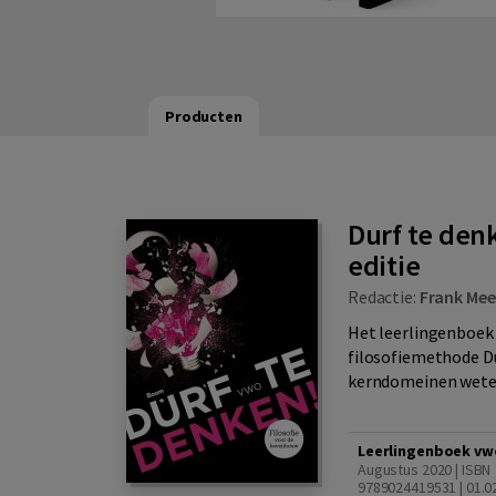
Producten
Durf te den
editie
Redactie:
Frank Mee
Het leerlingenboek
filosofiemethode Du
kerndomeinen wetens
Leerlingenboek vw
Augustus 2020 | ISBN
9789024419531 | 01.0