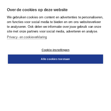
Over de cookies op deze website
We gebruiken cookies om content en advertenties te personaliseren,
© 2026
Koninklijke Boom uitgevers
om functies voor social media te bieden en om ons websiteverkeer
te analyseren. Ook delen we informatie over jouw gebruik van onze
Klantenservice
site met onze partners voor social media, adverteren en analyse.
Service & informatie
Privacy- en cookieverklaring
Contact
Retourneren
Docentenservice
Cookie-instellingen
Snel bestellen
Teamviewer
Alle cookies toestaan
Boom voor jou
Voor de boekhandel
Voor de pers
Publiceren bij Boom
Werken bij Boom & Vacatures
Over Boom
Wat ons drijft
Onze historie