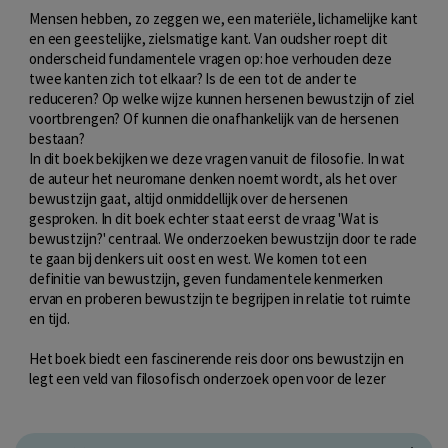
Mensen hebben, zo zeggen we, een materiële, lichamelijke kant
en een geestelijke, zielsmatige kant. Van oudsher roept dit
onderscheid fundamentele vragen op: hoe verhouden deze
twee kanten zich tot elkaar? Is de een tot de ander te
reduceren? Op welke wijze kunnen hersenen bewustzijn of ziel
voortbrengen? Of kunnen die onafhankelijk van de hersenen
bestaan?
In dit boek bekijken we deze vragen vanuit de filosofie. In wat
de auteur het neuromane denken noemt wordt, als het over
bewustzijn gaat, altijd onmiddellijk over de hersenen
gesproken. In dit boek echter staat eerst de vraag 'Wat is
bewustzijn?' centraal. We onderzoeken bewustzijn door te rade
te gaan bij denkers uit oost en west. We komen tot een
definitie van bewustzijn, geven fundamentele kenmerken
ervan en proberen bewustzijn te begrijpen in relatie tot ruimte
en tijd.
Het boek biedt een fascinerende reis door ons bewustzijn en
legt een veld van filosofisch onderzoek open voor de lezer