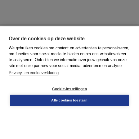
Over de cookies op deze website
We gebruiken cookies om content en advertenties te personaliseren,
© 2026
Koninklijke Boom uitgevers
om functies voor social media te bieden en om ons websiteverkeer
te analyseren. Ook delen we informatie over jouw gebruik van onze
Klantenservice
site met onze partners voor social media, adverteren en analyse.
Service & informatie
Privacy- en cookieverklaring
Contact
Retourneren
Docentenservice
Cookie-instellingen
Snel bestellen
Teamviewer
Alle cookies toestaan
Boom voor jou
Voor de boekhandel
Voor de pers
Publiceren bij Boom
Werken bij Boom & Vacatures