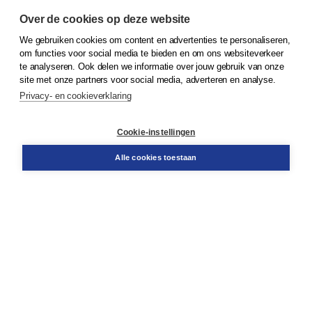
Over de cookies op deze website
We gebruiken cookies om content en advertenties te personaliseren,
© 2026
Koninklijke Boom uitgevers
om functies voor social media te bieden en om ons websiteverkeer
te analyseren. Ook delen we informatie over jouw gebruik van onze
Klantenservice
site met onze partners voor social media, adverteren en analyse.
Service & informatie
Privacy- en cookieverklaring
Contact
Retourneren
Docentenservice
Cookie-instellingen
Snel bestellen
Teamviewer
Alle cookies toestaan
Boom voor jou
Voor de boekhandel
Voor de pers
Publiceren bij Boom
Werken bij Boom & Vacatures
Over Boom
Wat ons drijft
Onze historie
Onze auteurs