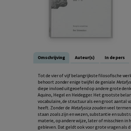
Omschrijving
Auteur(s)
In de pers
Tot de vier of vijf belangrijkste filosofische 
behoort zonder enige twijfel de geniale
Metafys
diepe invloed uitgeoefend op andere grote denk
Aquino, Hegel en Heidegger. Het grootste belang
vocabulaire, de structuur als een groot aantal 
heeft. Zonder de
Metafysica
zouden veel termen d
staan zoals zijn en wezen, substantie en substr
materie, op andere wijze, later of misschien in
gebleven. Dat geldt ook voor grote vragen als di