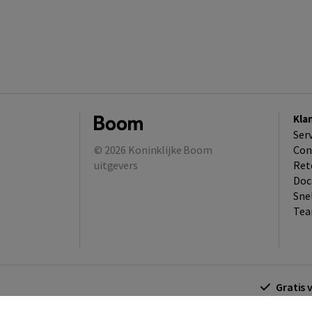
Kla
Ser
© 2026
Koninklijke Boom
Con
uitgevers
Ret
Doc
Sne
Tea
Gratis 