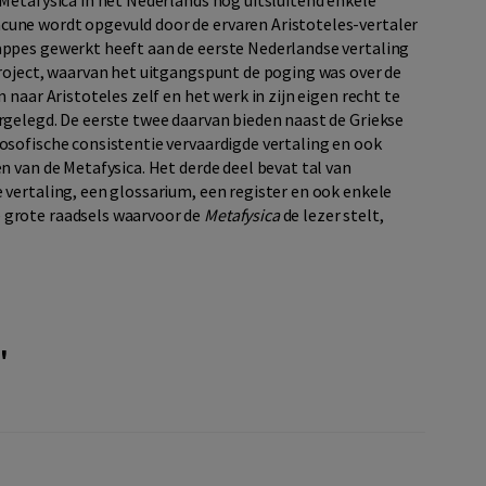
 Metafysica in het Nederlands nog uitsluitend enkele
cune wordt opgevuld door de ervaren Aristoteles-vertaler
appes gewerkt heeft aan de eerste Nederlandse vertaling
project, waarvan het uitgangspunt de poging was over de
 naar Aristoteles zelf en het werk in zijn eigen recht te
rgelegd. De eerste twee daarvan bieden naast de Griekse
osofische consistentie vervaardigde vertaling en ook
n van de Metafysica. Het derde deel bevat tal van
 vertaling, een glossarium, een register en ook enkele
 grote raadsels waarvoor de
Metafysica
de lezer stelt,
'