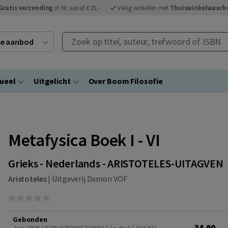
Gratis verzending
in NL vanaf € 20,-
Veilig winkelen met
Thuiswinkelwaarb
Zoek op titel, auteur, trefwoord of ISBN
ele aanbod
ueel
Uitgelicht
Over Boom Filosofie
Metafysica Boek I - VI
Grieks - Nederlands - ARISTOTELES-UITAGVEN
Aristoteles
|
Uitgeverij Damon VOF
Gebonden
34,90