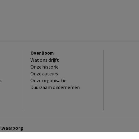
Over Boom
Wat ons drijft
Onze historie
Onze auteurs
es
Onze organisatie
Duurzaam ondernemen
kelwaarborg