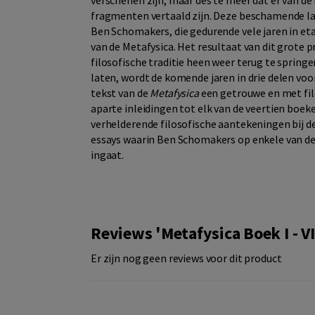
verschenen zijn, maar des te meer dat er van de
fragmenten vertaald zijn. Deze beschamende la
Ben Schomakers, die gedurende vele jaren in et
van de Metafysica. Het resultaat van dit grote 
filosofische traditie heen weer terug te springen
laten, wordt de komende jaren in drie delen voo
tekst van de
Metafysica
een getrouwe en met fil
aparte inleidingen tot elk van de veertien boeke
verhelderende filosofische aantekeningen bij de
essays waarin Ben Schomakers op enkele van de
ingaat.
Reviews 'Metafysica Boek I - VI
Er zijn nog geen reviews voor dit product