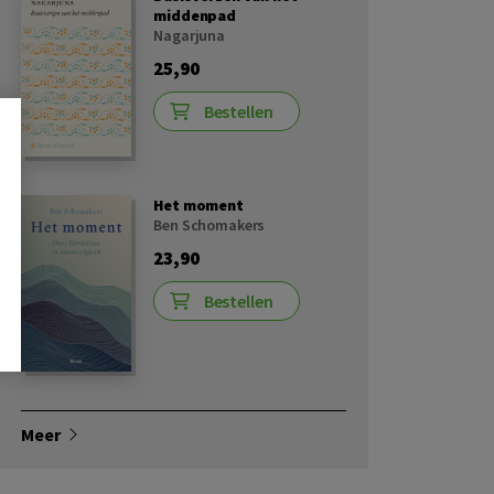
middenpad
Nagarjuna
25,90
Bestellen
Het moment
Ben Schomakers
23,90
Bestellen
Meer