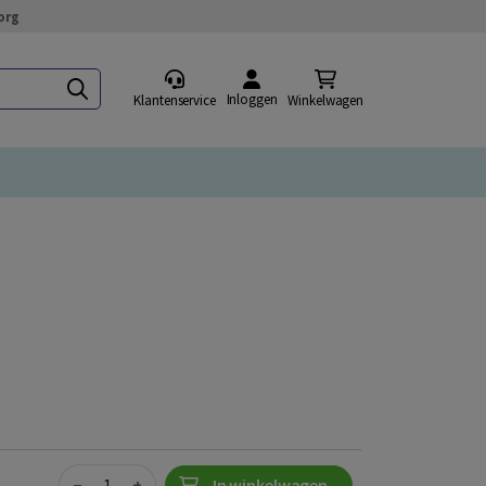
org
Inloggen
Klantenservice
Winkelwagen
Quantity
−
+
In winkelwagen