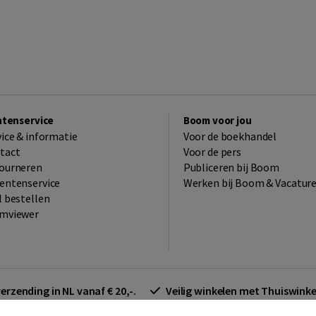
ntenservice
Boom voor jou
vice & informatie
Voor de boekhandel
tact
Voor de pers
ourneren
Publiceren bij Boom
entenservice
Werken bij Boom & Vacatur
l bestellen
mviewer
verzending in NL vanaf € 20,-.
Veilig winkelen met Thuiswin