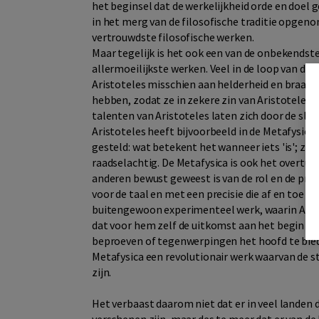
het beginsel dat de werkelijkheid orde en doel 
in het merg van de filosofische traditie opgen
vertrouwdste filosofische werken.
Maar tegelijk is het ook een van de onbekendst
allermoeilijkste werken. Veel in de loop van d
Aristoteles misschien aan helderheid en braafh
hebben, zodat ze in zekere zin van Aristotele
talenten van Aristoteles laten zich door de slu
Aristoteles heeft bijvoorbeeld in de Metafysica 
gesteld: wat betekent het wanneer iets 'is'; zi
raadselachtig. De Metafysica is ook het overtui
anderen bewust geweest is van de rol en de pret
voor de taal en met een precisie die af en toe o
buitengewoon experimenteel werk, waarin Arist
dat voor hem zelf de uitkomst aan het begin al z
beproeven of tegenwerpingen het hoofd te bieden
Metafysica een revolutionair werk waarvan de s
zijn.
Het verbaast daarom niet dat er in veel landen 