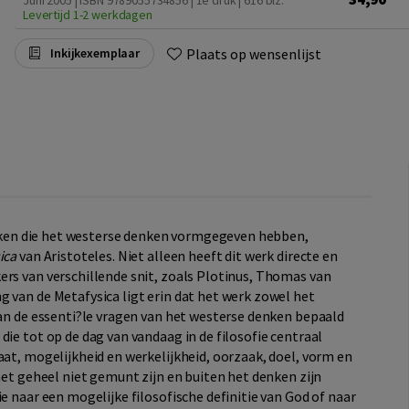
Juni 2005 | ISBN 9789055734856 | 1e druk
| 616 blz.
Levertijd 1-2 werkdagen
Plaats op wensenlijst
Inkijkexemplaar
werken die het westerse denken vormgegeven hebben,
ica
van Aristoteles. Niet alleen heeft dit werk directe en
ers van verschillende snit, zoals Plotinus, Thomas van
 van de Metafysica ligt erin dat het werk zowel het
van de essenti?le vragen van het westerse denken bepaald
ie tot op de dag van vandaag in de filosofie centraal
aat, mogelijkheid en werkelijkheid, oorzaak, doel, vorm en
 het geheel niet gemunt zijn en buiten het denken zijn
e naar een mogelijke filosofische definitie van God of naar