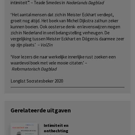
intimiteit”.’ – Teade Smedes in
Nederlands Dagblad
‘Het aantal mensen dat zich in Meister Eckhart verdiept,
groeit nog altijd. Het boek van Michel Dijkstra zal hun zeker
kunnen boeien. Ook oosterse denk- en levenswijzen mogen
zich in Nederland in veel belangstelling verheugen. De
vergelijking tussen Meister Eckhart en Dōgen is daarmee zeer
op zijn plaats.’ –
VolZin
‘Voor lezers die naar werkelijke innerlijke rust zoeken een
waardevol boek met vele mooie citaten.’ –
Reformatorisch Dagblad
Longlist Socratesbeker 2020
Gerelateerde uitgaven
Intimiteit en
onthechting