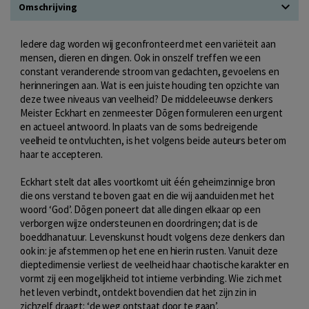
Omschrijving
Iedere dag worden wij geconfronteerd met een variëteit aan
mensen, dieren en dingen. Ook in onszelf treffen we een
constant veranderende stroom van gedachten, gevoelens en
herinneringen aan. Wat is een juiste houding ten opzichte van
deze twee niveaus van veelheid? De middeleeuwse denkers
Meister Eckhart en zenmeester Dōgen formuleren een urgent
en actueel antwoord. In plaats van de soms bedreigende
veelheid te ontvluchten, is het volgens beide auteurs beter om
haar te accepteren.
Eckhart stelt dat alles voortkomt uit één geheimzinnige bron
die ons verstand te boven gaat en die wij aanduiden met het
woord ‘God’. Dōgen poneert dat alle dingen elkaar op een
verborgen wijze ondersteunen en doordringen; dat is de
boeddhanatuur. Levenskunst houdt volgens deze denkers dan
ook in: je afstemmen op het ene en hierin rusten. Vanuit deze
dieptedimensie verliest de veelheid haar chaotische karakter en
vormt zij een mogelijkheid tot intieme verbinding. Wie zich met
het leven verbindt, ontdekt bovendien dat het zijn zin in
zichzelf draagt: ‘de weg ontstaat door te gaan’.