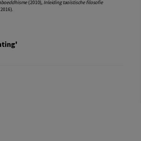
nboeddhisme
(2010),
Inleiding taoïstische filosofie
2016).
hting'