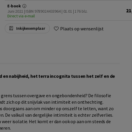
E-book
21
Juni 2021 | ISBN 9789024433964 | 01.01
| 176 blz.
Direct via e-mail
Plaats op wensenlijst
Inkijkexemplaar
 en nabijheid, het terra incognita tussen het zelf en de
 de grens tussen overgave en ongebondenheid? De filosofie
dt zich op dit snijvlak van intimiteit en onthechting.
ons doorgaans aan om minder op onszelf te letten, want zo
 De valkuil van dergelijke intimiteit is echter zelfverlies.
an weer isolatie. Het komt er dan ook op aan om steeds de
neren.