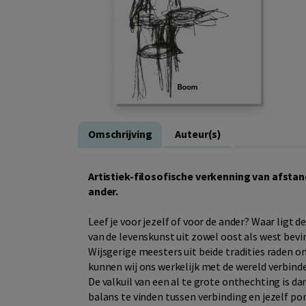
Omschrijving
Auteur(s)
Artistiek-filosofische verkenning van afstand
ander.
Leef je voor jezelf of voor de ander? Waar ligt
van de levenskunst uit zowel oost als west bevin
Wijsgerige meesters uit beide tradities raden 
kunnen wij ons werkelijk met de wereld verbinden.
De valkuil van een al te grote onthechting is d
balans te vinden tussen verbinding en jezelf po