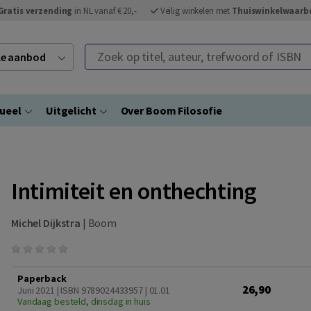
Gratis verzending
in NL vanaf € 20,-
Veilig winkelen met
Thuiswinkelwaarb
Zoek op titel, auteur, trefwoord of ISBN
ele aanbod
ueel
Uitgelicht
Over Boom Filosofie
Intimiteit en onthechting
Michel Dijkstra
|
Boom
Paperback
26,90
Juni 2021 | ISBN 9789024433957 | 01.01
Vandaag besteld, dinsdag in huis