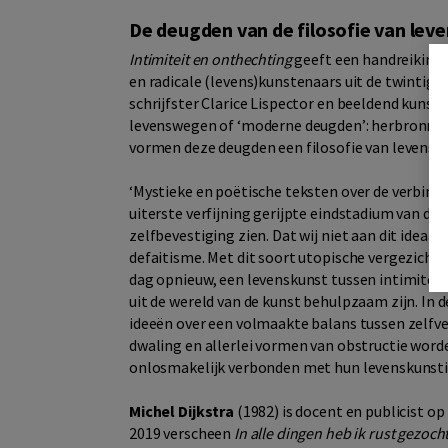
De deugden van de filosofie van lev
Intimiteit en onthechting
geeft een handreiking 
en radicale (levens)kunstenaars uit de twintigst
schrijfster Clarice Lispector en beeldend kunst
levenswegen of ‘moderne deugden’: herbronning,
vormen deze deugden een filosofie van levensk
‘Mystieke en poëtische teksten over de verbind
uiterste verfijning gerijpte eindstadium van de 
zelfbevestiging zien. Dat wij niet aan dit ideaa
defaitisme. Met dit soort utopische vergezichten
dag opnieuw, een levenskunst tussen intimitei
uit de wereld van de kunst behulpzaam zijn. In
ideeën over een volmaakte balans tussen zelfver
dwaling en allerlei vormen van obstructie worde
onlosmakelijk verbonden met hun levenskunsti
Michel Dijkstra
(1982) is docent en publicist op
2019 verscheen
In alle dingen heb ik rust gezoc