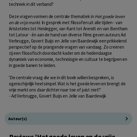
techniek in dit verband?
Deze vragen vormen de centrale thematiek in
Het goede leven
en de vrije markt
. In gesprek met filosofen uit alle tijden - van
Aristoteles tot Heidegger, van Kant tot Arendt en van Bentham
tot Latour - én aan de hand van diverse films geven auteurs Ad
Verbrugge, Govert Buijs en Jelle van Baardewijk een prikkelend
perspectief op de prangende vragen van vandaag. Zo creëren
zij een filosofisch doordacht kader om de hedendaagse
dynamiek van economie, technologie en cultuur te begrijpen en
in goede banen te leiden.
'De centrale vraag die we in dit boek willen bespreken, is
ogenschijnlijk heel simpel. Wat is het goede leven en brengt de
vrije markt ons daar dichter naar toe of juist niet?'
- Ad Verbrugge, Govert Buijs en Jelle van Baardewijk
Auteur(s)
Reviews 'Het goede leven en de vrije