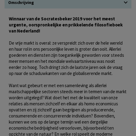
Omschrijving
Winnaar van de Socratesbeker 2019 voor het meest
urgente, oorspronkelijke en prikkelende filosofieboek
van Nederland!
De vrije markt is overal: ze verspreidt zich over de hele wereld
en haar rol in ons persoonlijke leven is groter dan ooit. Allerlei
goederen en diensten zijn toegankelijk geworden voor steeds
meer mensen en het mondiale welvaartsniveau was nooit
eerder zo hoog. Toch dringt zich de laatste jaren ook de vraag
op naar de schaduwkanten van de globaliserende markt.
Want wat gebeurt er met een samenleving als allerlei
maatschappelijke sectoren steeds meer in termen van de markt
worden uitgelegd? Wat doet het met de kwaliteit van onze
relaties als mensen zichzelf en elkaar als homo economicus
opvatten en zij zichzelf gaan begrijpen als producerende,
consumerende en concurrerende individuen? Bovendien,
kunnen we ons op de lange termijn wel een dergelijke
economische bedrijvigheid veroorloven, bijvoorbeeld ten
opzichte van de natuur? En welke rol speelt de moderne