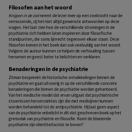
Filosofen aan het woord
Knijpen in de ziel
neemt de lezer mee op een zoektocht naar de
verrassende, zij het niet altijd gewenste antwoorden op deze
vragen. Het laat zien hoe de verschillende stromingen in de
psychiatrie zich hebben laten inspireren door filosofische
standpunten, die soms lijnrecht tegenover elkaar staan. Deze
filosofen komen in het boek dan ook veelvuldig aan het woord.
Volgens de auteur kunnen ze helpen de verhouding tussen
hersenen en geest beter te belichten en verklaren.
Benaderingen in de psychiatrie
Zitman bespreekt de historische ontwikkelingen binnen de
psychiatrie en gaat uitvoerig in op de verschillende concrete
benaderingen die binnen de psychiatrie worden gehanteerd.
Van het medische model dat ervan uitgaat dat psychiatrische
stoornissen hersenziektes zijn die met medicijnen kunnen
worden behandeld tot de antipsychiatrie. Hij laat geen aspect
van de psychiatrie onbelicht in dit vlot geschreven boek op het
grensvlak van psychiatrie en filosofie. Komt de bloeiende
psychiatrie zijn identiteitscrisis te boven?