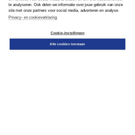
te analyseren. Ook delen we informatie over jouw gebruik van onze
Klantenservice
site met onze partners voor social media, adverteren en analyse.
Service & informatie
Privacy- en cookieverklaring
Contact
Retourneren
Docentenservice
Cookie-instellingen
Snel bestellen
Teamviewer
Alle cookies toestaan
Boom voor jou
Voor de boekhandel
Voor de pers
Publiceren bij Boom
Werken bij Boom & Vacatures
Over Boom
Wat ons drijft
Onze historie
Onze auteurs
Onze organisatie
Duurzaam ondernemen