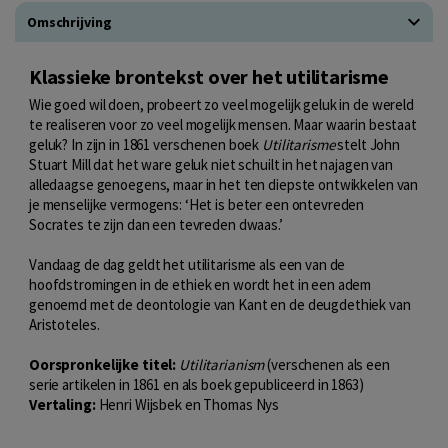
Omschrijving
Klassieke brontekst over het utilitarisme
Wie goed wil doen, probeert zo veel mogelijk geluk in de wereld
te realiseren voor zo veel mogelijk mensen. Maar waarin bestaat
geluk? In zijn in 1861 verschenen boek
Utilitarisme
stelt John
Stuart Mill dat het ware geluk niet schuilt in het najagen van
alledaagse genoegens, maar in het ten diepste ontwikkelen van
je menselijke vermogens: ‘Het is beter een ontevreden
Socrates te zijn dan een tevreden dwaas.’
Vandaag de dag geldt het utilitarisme als een van de
hoofdstromingen in de ethiek en wordt het in een adem
genoemd met de deontologie van Kant en de deugdethiek van
Aristoteles.
Oorspronkelijke titel:
Utilitarianism
(verschenen als een
serie artikelen in 1861 en als boek gepubliceerd in 1863)
Vertaling:
Henri Wijsbek en Thomas Nys