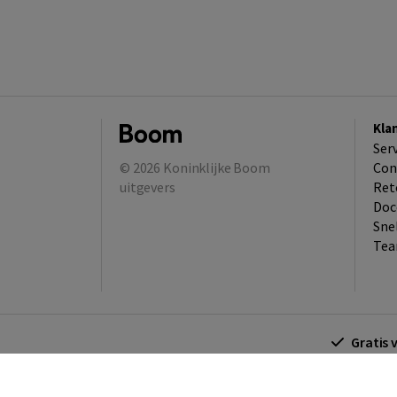
Kla
Ser
© 2026
Koninklijke Boom
Con
uitgevers
Ret
Doc
Sne
Tea
Gratis 