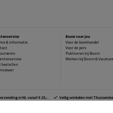
ntenservice
Boom voor jou
vice & informatie
Voor de boekhandel
tact
Voor de pers
ourneren
Publiceren bij Boom
entenservice
Werken bij Boom & Vacatur
l bestellen
mviewer
verzending in NL vanaf € 20,-.
Veilig winkelen met Thuiswin