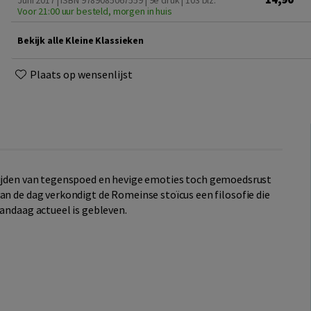
Juni 2017 | ISBN 9789085067559 | 9e druk
| 103 blz.
Voor 21:00 uur besteld, morgen in huis
Bekijk alle Kleine Klassieken
Plaats op wensenlijst
ijden van tegenspoed en hevige emoties toch gemoedsrust
an de dag verkondigt de Romeinse stoïcus een filosofie die
vandaag actueel is gebleven.