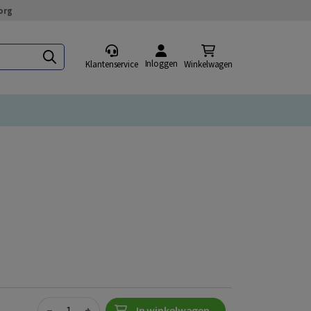
org
Inloggen
Klantenservice
Winkelwagen
Quantity
−
+
In winkelwagen