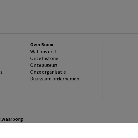
Over Boom
Wat ons drijft
Onze historie
Onze auteurs
es
Onze organisatie
Duurzaam ondernemen
kelwaarborg