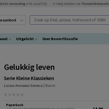
Gratis verzending
in NL vanaf € 20,-
Veilig winkelen met
Thuiswinkelwaarb
Zoek op titel, auteur, trefwoord of ISBN
ele aanbod
ueel
Uitgelicht
Over Boom Filosofie
Gelukkig leven
Serie Kleine Klassieken
Lucius Annaeus Seneca
|
Boom
Paperback
14,90