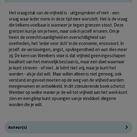
Het vraagstuk van de vrijheid is - uitgesproken of niet - een
vraag waar ieder mens in deze tijd mee worstelt. Het is de vraag
die telkens voelbaar is wanneer je tegen grenzen stoot. Deze
grenzen kun je om je heen, maar ook in jezelf ervaren. Om je
heen: de onrechtvaardigheid en overschilligheid van
overheden, het 'ieder voor zich' in de economie, enzovoort. In
jezelf: de verslavingen, angst, opvliegendheid en wat dies meer
zij. De kern van Wembers visie is dat vrijheid geen ingeschapen
kwaliteit van het menselijk bestaan is, maar een doel waarnaar
je kunt streven - of niet. Je bént niet vrij, maar je kunt het
worden - als je dat wilt. Maar willen alleen is niet genoeg, ook
verstand en gevoel moeten op de weg van de vrijheid worden
meegenomen en ontwikkeld. In dit stimulerende boek schetst
Wember op welke manier je de wil tot vrijheid aan het werk kunt
zien en een glimp kunt opvangen van je einddoel: diegene
worden die je wilt.
Auteur(s)