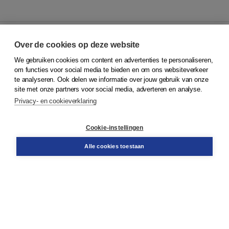
Over de cookies op deze website
We gebruiken cookies om content en advertenties te personaliseren,
© 2026
Koninklijke Boom uitgevers
om functies voor social media te bieden en om ons websiteverkeer
te analyseren. Ook delen we informatie over jouw gebruik van onze
Klantenservice
site met onze partners voor social media, adverteren en analyse.
Service & informatie
Privacy- en cookieverklaring
Contact
Retourneren
Docentenservice
Cookie-instellingen
Snel bestellen
Teamviewer
Alle cookies toestaan
Boom voor jou
Voor de boekhandel
Voor de pers
Publiceren bij Boom
Werken bij Boom & Vacatures
Over Boom