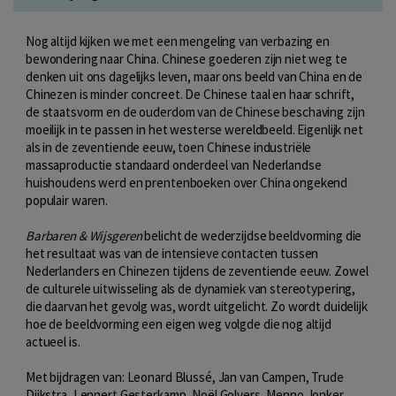
Nog altijd kijken we met een mengeling van verbazing en
bewondering naar China. Chinese goederen zijn niet weg te
denken uit ons dagelijks leven, maar ons beeld van China en de
Chinezen is minder concreet. De Chinese taal en haar schrift,
de staatsvorm en de ouderdom van de Chinese beschaving zijn
moeilijk in te passen in het westerse wereldbeeld. Eigenlijk net
als in de zeventiende eeuw, toen Chinese industriële
massaproductie standaard onderdeel van Nederlandse
huishoudens werd en prentenboeken over China ongekend
populair waren.
Barbaren & Wijsgeren
belicht de wederzijdse beeldvorming die
het resultaat was van de intensieve contacten tussen
Nederlanders en Chinezen tijdens de zeventiende eeuw. Zowel
de culturele uitwisseling als de dynamiek van stereotypering,
die daarvan het gevolg was, wordt uitgelicht. Zo wordt duidelijk
hoe de beeldvorming een eigen weg volgde die nog altijd
actueel is.
Met bijdragen van: Leonard Blussé, Jan van Campen, Trude
Dijkstra, Lennert Gesterkamp, Noël Golvers, Menno Jonker,