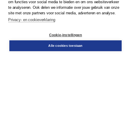
om functies voor social media te bieden en om ons websiteverkeer
te analyseren. Ook delen we informatie over jouw gebruik van onze
Klantenservice
site met onze partners voor social media, adverteren en analyse.
Service & informatie
Privacy- en cookieverklaring
Contact
Retourneren
Docentenservice
Cookie-instellingen
Snel bestellen
Teamviewer
Alle cookies toestaan
Boom voor jou
Voor de boekhandel
Voor de pers
Publiceren bij Boom
Werken bij Boom & Vacatures
Over Boom
Wat ons drijft
Onze historie
Onze auteurs
Onze organisatie
Duurzaam ondernemen